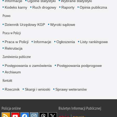
Informacje
Ogólne statystyki
Wybrane statystyki
Kodeks karny
Ruch drogowy
Raporty
Opinia publiczna
Prawo
Dziennik Urzędowy KGP
Wyroki sądowe
Praca w Policji
Praca w Policji
Informacje
Ogłoszenia
Listy rankingowe
Rekrutacja
Zamówienia publiczne
Postępowania o zamówienia
Postępowania podprogowe
Archiwum
Kontakt
Rzecznik
Skargi i wnioski
Sprawy weteranów
Policja
online
Biuletyn Informacji Publicznej