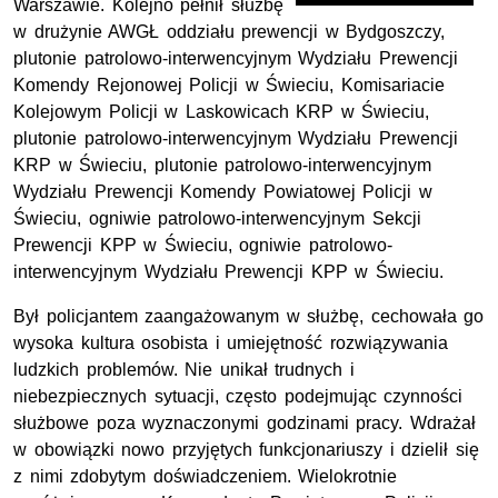
Warszawie. Kolejno pełnił służbę
w drużynie
AWGŁ
oddziału prewencji w Bydgoszczy,
plutonie patrolowo-interwencyjnym Wydziału Prewencji
Komendy Rejonowej Policji w Świeciu, Komisariacie
Kolejowym Policji w Laskowicach
KRP
w Świeciu,
plutonie patrolowo-interwencyjnym Wydziału Prewencji
KRP
w Świeciu, plutonie patrolowo-interwencyjnym
Wydziału Prewencji Komendy Powiatowej Policji w
Świeciu, ogniwie patrolowo-interwencyjnym Sekcji
Prewencji KPP w Świeciu, ogniwie patrolowo-
interwencyjnym Wydziału Prewencji KPP w Świeciu.
Był policjantem zaangażowanym w służbę, cechowała go
wysoka kultura osobista i umiejętność rozwiązywania
ludzkich problemów. Nie unikał trudnych i
niebezpiecznych sytuacji, często podejmując czynności
służbowe poza wyznaczonymi godzinami pracy. Wdrażał
w obowiązki nowo przyjętych funkcjonariuszy i dzielił się
z nimi zdobytym doświadczeniem. Wielokrotnie