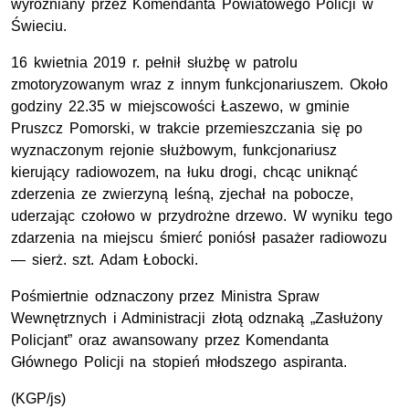
wyróżniany przez Komendanta Powiatowego Policji w
Świeciu.
16 kwietnia 2019 r. pełnił służbę w patrolu
zmotoryzowanym wraz z innym funkcjonariuszem. Około
godziny 22.35 w miejscowości Łaszewo, w gminie
Pruszcz Pomorski, w trakcie przemieszczania się po
wyznaczonym rejonie służbowym, funkcjonariusz
kierujący radiowozem, na łuku drogi, chcąc uniknąć
zderzenia ze zwierzyną leśną, zjechał na pobocze,
uderzając czołowo w przydrożne drzewo. W wyniku tego
zdarzenia na miejscu śmierć poniósł pasażer radiowozu
—
sierż. szt.
Adam Łobocki.
Pośmiertnie odznaczony przez Ministra Spraw
Wewnętrznych i Administracji złotą odznaką „Zasłużony
Policjant” oraz awansowany przez Komendanta
Głównego Policji na stopień młodszego aspiranta.
(
KGP
/js)