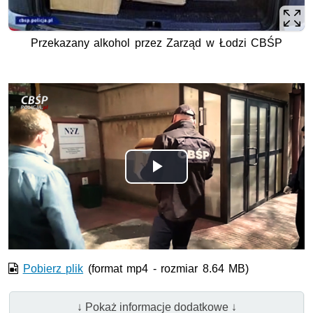
Przekazany alkohol przez Zarząd w Łodzi CBŚP
Odtwórz
wideo
Pobierz plik
(format mp4 - rozmiar 8.64 MB)
↓ Pokaż informacje dodatkowe ↓