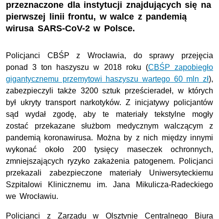
przeznaczone dla instytucji znajdujących się na
pierwszej linii frontu, w walce z pandemią
wirusa SARS-CoV-2 w Polsce.
Policjanci CBŚP z Wrocławia, do sprawy przejęcia
ponad 3 ton haszyszu w 2018 roku (
CBŚP zapobiegło
gigantycznemu przemytowi haszyszu wartego 60 mln zł
),
zabezpieczyli także 3200 sztuk prześcieradeł, w których
był ukryty transport narkotyków. Z inicjatywy policjantów
sąd wydał zgodę, aby te materiały tekstylne mogły
zostać przekazane służbom medycznym walczącym z
pandemią koronawirusa. Można by z nich między innymi
wykonać około 200 tysięcy maseczek ochronnych,
zmniejszających ryzyko zakażenia patogenem. Policjanci
przekazali zabezpieczone materiały Uniwersyteckiemu
Szpitalowi Klinicznemu im. Jana Mikulicza-Radeckiego
we Wrocławiu.
Policjanci z Zarządu w Olsztynie Centralnego Biura