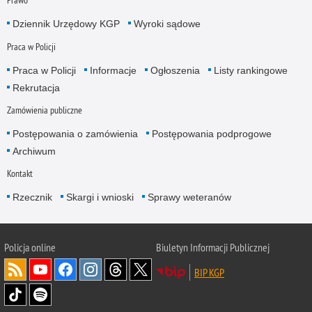
Prawo
Dziennik Urzędowy KGP
Wyroki sądowe
Praca w Policji
Praca w Policji
Informacje
Ogłoszenia
Listy rankingowe
Rekrutacja
Zamówienia publiczne
Postępowania o zamówienia
Postępowania podprogowe
Archiwum
Kontakt
Rzecznik
Skargi i wnioski
Sprawy weteranów
Policja
online
Biuletyn Informacji Publicznej
BIP KGP