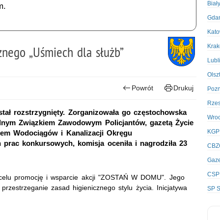
Biał
m.
Gda
Kato
Kra
znego „Uśmiech dla służb”
Lubl
Olsz
Powrót
Drukuj
Poz
Rze
tał rozstrzygnięty. Zorganizowała go częstochowska
Wro
dnym Związkiem Zawodowym Policjantów, gazetą Życie
KGP
wem Wodociągów i Kanalizacji Okręgu
prac konkursowych, komisja oceniła i nagrodziła 23
CBZ
Gaze
CSP
a celu promocję i wsparcie akcji "ZOSTAŃ W DOMU". Jego
rzestrzeganie zasad higienicznego stylu życia. Inicjatywa
SP S