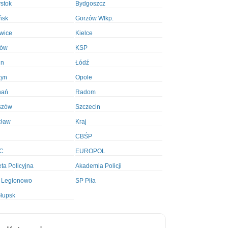
ystok
Bydgoszcz
ńsk
Gorzów Wlkp.
wice
Kielce
ków
KSP
in
Łódź
tyn
Opole
nań
Radom
szów
Szczecin
cław
Kraj
CBŚP
C
EUROPOL
ta Policyjna
Akademia Policji
 Legionowo
SP Piła
łupsk