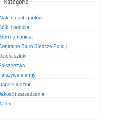
Kategorie
Ataki na policjantów
Bójki i pobicia
Broń i amunicja
Centralne Biuro Śledcze Policji
Dzieła sztuki
Fałszerstwa
Fałszywe alarmy
Handel ludźmi
Jakość i zarządzanie
Kadry
Kobiety w Policji
Korupcja
Kradzież