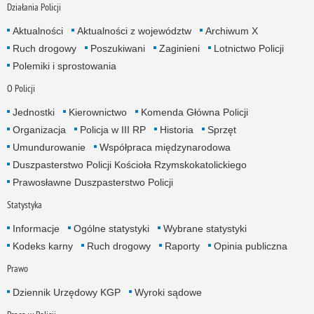
Działania Policji
Aktualności
Aktualności z województw
Archiwum X
Ruch drogowy
Poszukiwani
Zaginieni
Lotnictwo Policji
Polemiki i sprostowania
O Policji
Jednostki
Kierownictwo
Komenda Główna Policji
Organizacja
Policja w III RP
Historia
Sprzęt
Umundurowanie
Współpraca międzynarodowa
Duszpasterstwo Policji Kościoła Rzymskokatolickiego
Prawosławne Duszpasterstwo Policji
Statystyka
Informacje
Ogólne statystyki
Wybrane statystyki
Kodeks karny
Ruch drogowy
Raporty
Opinia publiczna
Prawo
Dziennik Urzędowy KGP
Wyroki sądowe