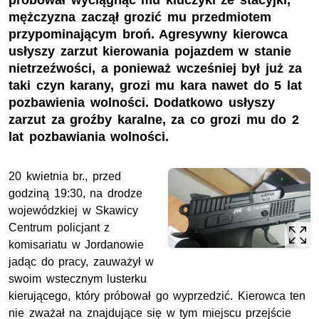
próbował wyciągnąć mu kluczyki ze stacyjki,
mężczyzna zaczął grozić mu przedmiotem
przypominającym broń. Agresywny kierowca
usłyszy zarzut kierowania pojazdem w stanie
nietrzeźwości, a ponieważ wcześniej był już za
taki czyn karany, grozi mu kara nawet do 5 lat
pozbawienia wolności. Dodatkowo usłyszy
zarzut za groźby karalne, za co grozi mu do 2
lat pozbawiania wolności.
20 kwietnia br., przed
godziną 19:30, na drodze
wojewódzkiej w Skawicy
Centrum policjant z
komisariatu w Jordanowie
jadąc do pracy, zauważył w
swoim wstecznym lusterku
kierującego, który próbował go wyprzedzić. Kierowca ten
nie zważał na znajdujące się w tym miejscu przejście