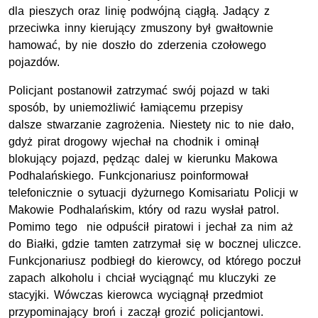
dla pieszych oraz linię podwójną ciągłą. Jadący z
przeciwka inny kierujący zmuszony był gwałtownie
hamować, by nie doszło do zderzenia czołowego
pojazdów.
Policjant postanowił zatrzymać swój pojazd w taki
sposób, by uniemożliwić łamiącemu przepisy
dalsze stwarzanie zagrożenia. Niestety nic to nie dało,
gdyż pirat drogowy wjechał na chodnik i ominął
blokujący pojazd, pędząc dalej w kierunku Makowa
Podhalańskiego. Funkcjonariusz poinformował
telefonicznie o sytuacji dyżurnego Komisariatu Policji w
Makowie Podhalańskim, który od razu wysłał patrol.
Pomimo tego nie odpuścił piratowi i jechał za nim aż
do Białki, gdzie tamten zatrzymał się w bocznej uliczce.
Funkcjonariusz podbiegł do kierowcy, od którego poczuł
zapach alkoholu i chciał wyciągnąć mu kluczyki ze
stacyjki. Wówczas kierowca wyciągnął przedmiot
przypominający broń i zaczął grozić policjantowi.