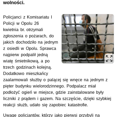
wolności.
Policjanci z Komisariatu I
Policji w Opolu
26
kwietnia
br.
otrzymali
zgłoszenia o pożarach, do
jakich dochodziło na jednym
z osiedli w Opolu. Sprawca
najpierw podpalił jedną
wiatę śmietnikową, a po
trzech godzinach kolejną.
Dodatkowo mieszkańcy
zaalarmowali służby o palącej się wnęce na jednym z
pięter budynku wielorodzinnego. Podpalacz miał
podłożyć ogień w miejsce, gdzie zainstalowane były
liczniki z prądem i gazem. Na szczęście, dzięki szybkiej
reakcji służb, udało się zapobiec katastrofie.
Uwagę policjantów, którzy jako pierwsi przybyli na