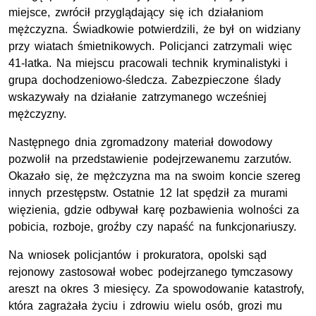
miejsce, zwrócił przyglądający się ich działaniom
mężczyzna. Świadkowie potwierdzili, że był on widziany
przy wiatach śmietnikowych. Policjanci zatrzymali więc
41-latka. Na miejscu pracowali technik kryminalistyki i
grupa dochodzeniowo-śledcza. Zabezpieczone ślady
wskazywały na działanie zatrzymanego wcześniej
mężczyzny.
Następnego dnia zgromadzony materiał dowodowy
pozwolił na przedstawienie podejrzewanemu zarzutów.
Okazało się, że mężczyzna ma na swoim koncie szereg
innych przestępstw. Ostatnie 12 lat spędził za murami
więzienia, gdzie odbywał karę pozbawienia wolności za
pobicia, rozboje, groźby czy napaść na funkcjonariuszy.
Na wniosek policjantów i prokuratora, opolski sąd
rejonowy zastosował wobec podejrzanego tymczasowy
areszt na okres 3 miesięcy. Za spowodowanie katastrofy,
która zagrażała życiu i zdrowiu wielu osób, grozi mu