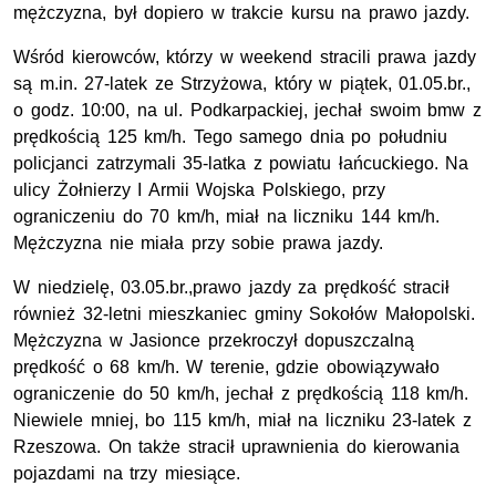
mężczyzna, był dopiero w trakcie kursu na prawo jazdy.
Wśród kierowców, którzy w weekend stracili prawa jazdy
są m.in. 27-latek ze Strzyżowa, który w piątek, 01.05.br.,
o godz. 10:00, na ul. Podkarpackiej, jechał swoim bmw z
prędkością 125 km/h. Tego samego dnia po południu
policjanci zatrzymali 35-latka z powiatu łańcuckiego. Na
ulicy Żołnierzy I Armii Wojska Polskiego, przy
ograniczeniu do 70 km/h, miał na liczniku 144 km/h.
Mężczyzna nie miała przy sobie prawa jazdy.
W niedzielę, 03.05.br.,prawo jazdy za prędkość stracił
również 32-letni mieszkaniec gminy Sokołów Małopolski.
Mężczyzna w Jasionce przekroczył dopuszczalną
prędkość o 68 km/h. W terenie, gdzie obowiązywało
ograniczenie do 50 km/h, jechał z prędkością 118 km/h.
Niewiele mniej, bo 115 km/h, miał na liczniku 23-latek z
Rzeszowa. On także stracił uprawnienia do kierowania
pojazdami na trzy miesiące.