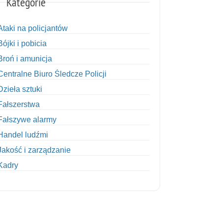
Kategorie
Ataki na policjantów
Bójki i pobicia
Broń i amunicja
Centralne Biuro Śledcze Policji
Dzieła sztuki
Fałszerstwa
Fałszywe alarmy
Handel ludźmi
Jakość i zarządzanie
Kadry
Kobiety w Policji
Korupcja
Kradzież