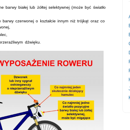
ne barwy białej lub żółtej selektywnej (może być światło
e barwy czerwonej o kształcie innym niż trójkąt oraz co
wonej,
lec,
przeraźliwym dźwięku.