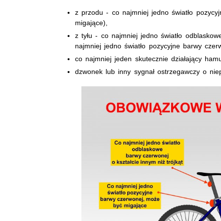
z przodu - co najmniej jedno światło pozycyj
migające),
z tyłu - co najmniej jedno światło odblaskow
najmniej jedno światło pozycyjne barwy czer
co najmniej jeden skutecznie działający hamu
dzwonek lub inny sygnał ostrzegawczy o nie