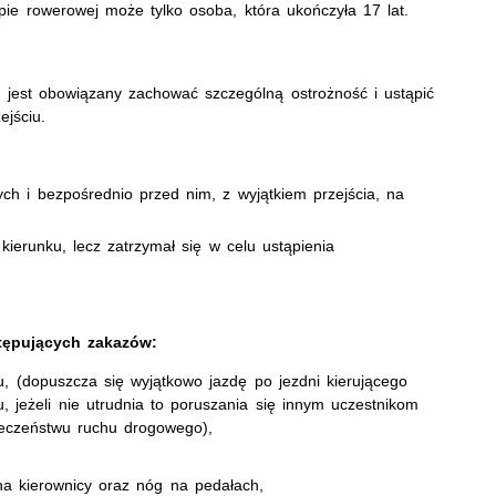
ie rowerowej może tylko osoba, która ukończyła 17 lat.
ta jest obowiązany zachować szczególną ostrożność i ustąpić
jściu.
:
ych i bezpośrednio przed nim, z wyjątkiem przejścia, na
ierunku, lecz zatrzymał się w celu ustąpienia
tępujących zakazów:
u, (dopuszcza się wyjątkowo jazdę po jezdni kierującego
jeżeli nie utrudnia to poruszania się innym uczestnikom
ieczeństwu ruchu drogowego),
 na kierownicy oraz nóg na pedałach,