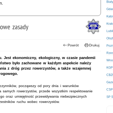
Biał
m.
Gda
Kato
Kra
wowe zasady
Lubl
Olsz
Powrót
Drukuj
Poz
Rze
u. Jest ekonomiczny, ekologiczny, w czasie pandemii
Wro
eństwo było zachowane w każdym aspekcie należy
KGP
nia z dróg przez rowerzystów, a także wzajemnej
drogowego.
CBZ
Gaze
czynników, począwszy od pory dnia i warunków
CSP
a samych rowerzystów, przede wszystkim respektowanie
go oraz umiejętność przewidywania niebezpiecznych
SP S
czestników ruchu wobec rowerzystów.