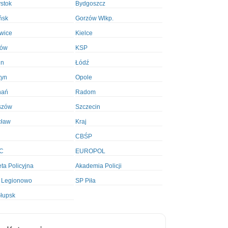
ystok
Bydgoszcz
ńsk
Gorzów Wlkp.
wice
Kielce
ków
KSP
in
Łódź
tyn
Opole
nań
Radom
szów
Szczecin
cław
Kraj
CBŚP
C
EUROPOL
ta Policyjna
Akademia Policji
 Legionowo
SP Piła
łupsk