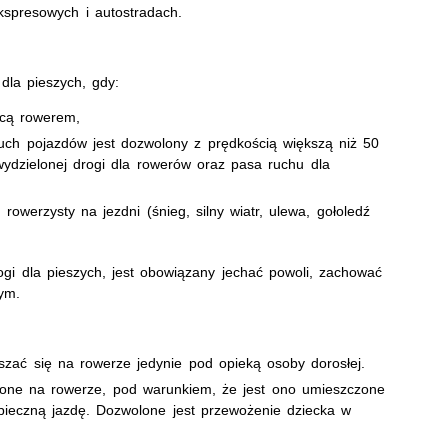
kspresowych i autostradach.
dla pieszych, gdy:
ącą rowerem,
ruch pojazdów jest dozwolony z prędkością większą niż 50
wydzielonej drogi dla rowerów oraz pasa ruchu dla
werzysty na jezdni (śnieg, silny wiatr, ulewa, gołoledź
ogi dla pieszych, jest obowiązany jechać powoli, zachować
ym.
szać się na rowerze jedynie pod opieką osoby dorosłej.
one na rowerze, pod warunkiem, że jest ono umieszczone
ieczną jazdę. Dozwolone jest przewożenie dziecka w