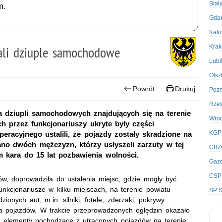
Biał
m.
Gda
Kato
Kra
wali dziuple samochodowe
Lubl
Olsz
Powrót
Drukuj
Poz
Rze
ka dziupli samochodowych znajdujących się na terenie
Wro
h przez funkcjonariuszy ukryte były części
KGP
eracyjnego ustalili, że pojazdy zostały skradzione na
mano dwóch mężczyzn, którzy usłyszeli zarzuty w tej
CBZ
m kara do 15 lat pozbawienia wolności.
Gaze
CSP
tów, doprowadziła do ustalenia miejsc, gdzie mogły być
kcjonariusze w kilku miejscach, na terenie powiatu
SP S
zionych aut, m.in. silniki, fotele, zderzaki, pokrywy
ia pojazdów. W trakcie przeprowadzonych oględzin okazało
są elementy pochodzące z utraconych pojazdów na terenie