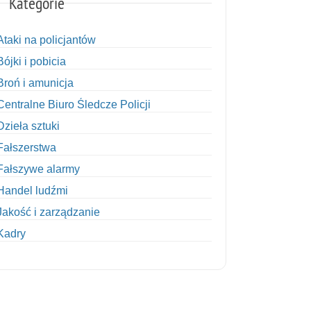
Kategorie
Ataki na policjantów
Bójki i pobicia
Broń i amunicja
Centralne Biuro Śledcze Policji
Dzieła sztuki
Fałszerstwa
Fałszywe alarmy
Handel ludźmi
Jakość i zarządzanie
Kadry
Kobiety w Policji
Korupcja
Kradzież