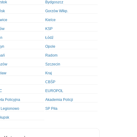
ystok
Bydgoszcz
ńsk
Gorzów Wlkp.
wice
Kielce
ków
KSP
in
Łódź
tyn
Opole
nań
Radom
szów
Szczecin
cław
Kraj
CBŚP
C
EUROPOL
ta Policyjna
Akademia Policji
 Legionowo
SP Piła
łupsk