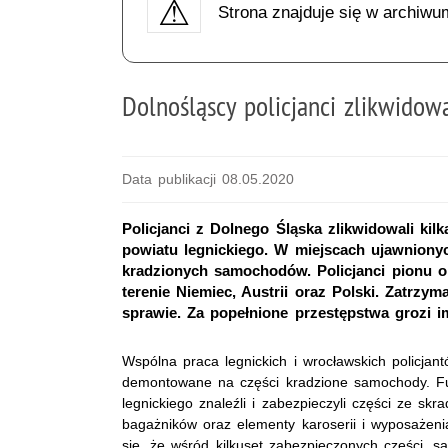
Strona znajduje się w archiwu
Dolnośląscy policjanci zlikwido
Data publikacji 08.05.2020
Policjanci z Dolnego Śląska zlikwidowali kil
powiatu legnickiego. W miejscach ujawnionyc
kradzionych samochodów. Policjanci pionu op
terenie Niemiec, Austrii oraz Polski. Zatrzy
sprawie. Za popełnione przestępstwa grozi i
Wspólna praca legnickich i wrocławskich policjan
demontowane na części kradzione samochody. Fun
legnickiego znaleźli i zabezpieczyli części ze skrad
bagażników oraz elementy karoserii i wyposażen
się, że wśród kilkuset zabezpieczonych części, 