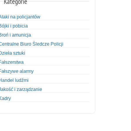
Kategorie
Ataki na policjantów
Bójki i pobicia
Broń i amunicja
Centralne Biuro Śledcze Policji
Dzieła sztuki
Fałszerstwa
Fałszywe alarmy
Handel ludźmi
Jakość i zarządzanie
Kadry
Kobiety w Policji
Korupcja
Kradzież