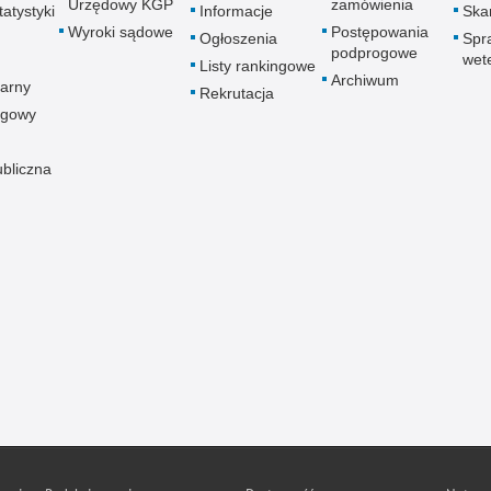
Urzędowy KGP
zamówienia
atystyki
Informacje
Skar
Wyroki sądowe
Postępowania
Ogłoszenia
Spr
podprogowe
wet
Listy rankingowe
Archiwum
arny
Rekrutacja
ogowy
ubliczna