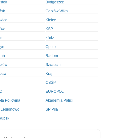
ystok
Bydgoszcz
ńsk
Gorzów Wlkp.
wice
Kielce
ków
KSP
in
Łódź
tyn
Opole
nań
Radom
szów
Szczecin
cław
Kraj
CBŚP
C
EUROPOL
ta Policyjna
Akademia Policji
 Legionowo
SP Piła
łupsk