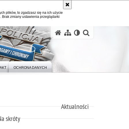
ych plików, to zgadzasz się na ich użycie
. Brak zmiany ustawienia przeglądarki
otwórz wysz
AKT
OCHRONA DANYCH
Aktualności
Na skróty