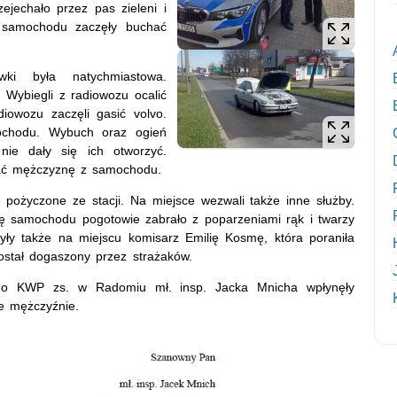
zejechało przez pas zieleni i
 samochodu zaczęły buchać
wki była natychmiastowa.
. Wybiegli z radiowozu ocalić
diowozu zaczęli gasić volvo.
ochodu. Wybuch oraz ogień
nie dały się ich otworzyć.
stać mężczyznę z samochodu.
 pożyczone ze stacji. Na miejsce wezwali także inne służby.
ię samochodu pogotowie zabrało z poparzeniami rąk i twarzy
ły także na miejscu komisarz Emilię Kosmę, która poraniła
ostał dogaszony przez strażaków.
go KWP zs. w Radomiu mł. insp. Jacka Mnicha wpłynęły
ie mężczyźnie.