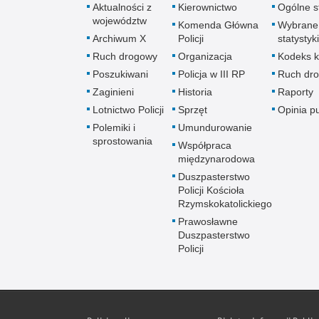
Aktualności z
Kierownictwo
Ogólne st
województw
Komenda Główna
Wybrane
Archiwum X
Policji
statystyki
Ruch drogowy
Organizacja
Kodeks k
Poszukiwani
Policja w III RP
Ruch dr
Zaginieni
Historia
Raporty
Lotnictwo Policji
Sprzęt
Opinia p
Polemiki i
Umundurowanie
sprostowania
Współpraca
międzynarodowa
Duszpasterstwo
Policji Kościoła
Rzymskokatolickiego
Prawosławne
Duszpasterstwo
Policji