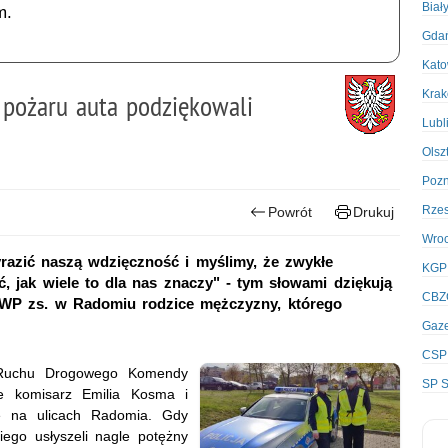
Biał
m.
Gda
Kato
Kra
 pożaru auta podziękowali
Lubl
Olsz
Poz
Rze
Powrót
Drukuj
Wro
razić naszą wdzięczność i myślimy, że zwykłe
KGP
ać, jak wiele to dla nas znaczy" - tym słowami dziękują
CBZ
WP zs. w Radomiu rodzice mężczyzny, którego
Gaze
CSP
u Ruchu Drogowego Komendy
SP S
ie komisarz Emilia Kosma i
bę na ulicach Radomia. Gdy
kiego usłyszeli nagle potężny