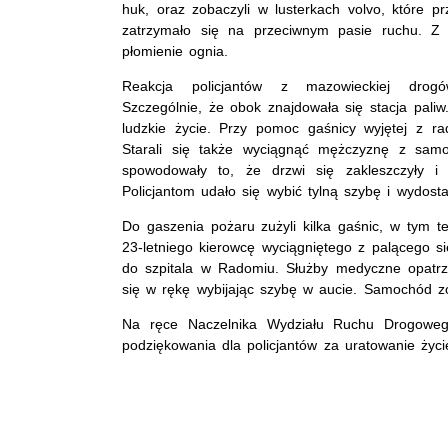
huk, oraz zobaczyli w lusterkach volvo, które pr
zatrzymało się na przeciwnym pasie ruchu. Z
płomienie ognia.
Reakcja policjantów z mazowieckiej drogó
Szczególnie, że obok znajdowała się stacja paliw
ludzkie życie. Przy pomoc gaśnicy wyjętej z ra
Starali się także wyciągnąć mężczyznę z sam
spowodowały to, że drzwi się zakleszczyły i 
Policjantom udało się wybić tylną szybę i wydo
Do gaszenia pożaru zużyli kilka gaśnic, w tym te
23-letniego kierowcę wyciągniętego z palącego s
do szpitala w Radomiu. Służby medyczne opatrzy
się w rękę wybijając szybę w aucie. Samochód z
Na ręce Naczelnika Wydziału Ruchu Drogowe
podziękowania dla policjantów za uratowanie życ