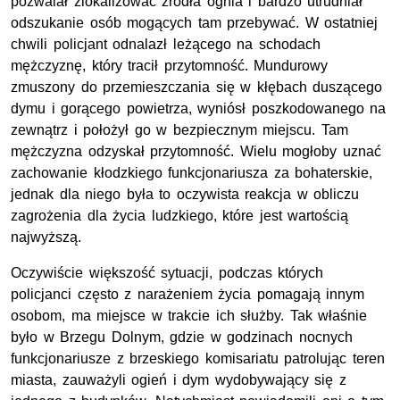
pozwalał zlokalizować źródła ognia i bardzo utrudniał
odszukanie osób mogących tam przebywać. W ostatniej
chwili policjant odnalazł leżącego na schodach
mężczyznę, który tracił przytomność. Mundurowy
zmuszony do przemieszczania się w kłębach duszącego
dymu i gorącego powietrza, wyniósł poszkodowanego na
zewnątrz i położył go w bezpiecznym miejscu. Tam
mężczyzna odzyskał przytomność. Wielu mogłoby uznać
zachowanie kłodzkiego funkcjonariusza za bohaterskie,
jednak dla niego była to oczywista reakcja w obliczu
zagrożenia dla życia ludzkiego, które jest wartością
najwyższą.
Oczywiście większość sytuacji, podczas których
policjanci często z narażeniem życia pomagają innym
osobom, ma miejsce w trakcie ich służby. Tak właśnie
było w Brzegu Dolnym, gdzie w godzinach nocnych
funkcjonariusze z brzeskiego komisariatu patrolując teren
miasta, zauważyli ogień i dym wydobywający się z