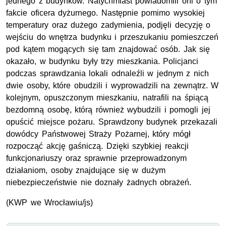
jednego z budynków. Natychmiast powiadomili oni o tym
fakcie oficera dyżurnego. Następnie pomimo wysokiej
temperatury oraz dużego zadymienia, podjęli decyzję o
wejściu do wnętrza budynku i przeszukaniu pomieszczeń
pod kątem mogących się tam znajdować osób. Jak się
okazało, w budynku były trzy mieszkania. Policjanci
podczas sprawdzania lokali odnaleźli w jednym z nich
dwie osoby, które obudzili i wyprowadzili na zewnątrz. W
kolejnym, opuszczonym mieszkaniu, natrafili na śpiącą
bezdomną osobę, którą również wybudzili i pomogli jej
opuścić miejsce pożaru. Sprawdzony budynek przekazali
dowódcy Państwowej Straży Pożarnej, który mógł
rozpocząć akcję gaśniczą. Dzięki szybkiej reakcji
funkcjonariuszy oraz sprawnie przeprowadzonym
działaniom, osoby znajdujące się w dużym
niebezpieczeństwie nie doznały żadnych obrażeń.
(KWP we Wrocławiu/js)