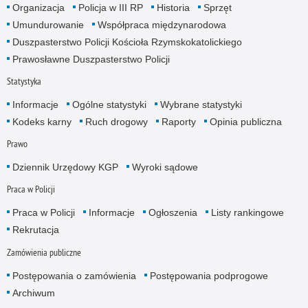
Organizacja
Policja w III RP
Historia
Sprzęt
Umundurowanie
Współpraca międzynarodowa
Duszpasterstwo Policji Kościoła Rzymskokatolickiego
Prawosławne Duszpasterstwo Policji
Statystyka
Informacje
Ogólne statystyki
Wybrane statystyki
Kodeks karny
Ruch drogowy
Raporty
Opinia publiczna
Prawo
Dziennik Urzędowy KGP
Wyroki sądowe
Praca w Policji
Praca w Policji
Informacje
Ogłoszenia
Listy rankingowe
Rekrutacja
Zamówienia publiczne
Postępowania o zamówienia
Postępowania podprogowe
Archiwum