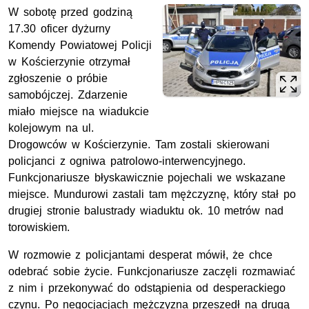
W sobotę przed godziną
17.30 oficer dyżurny
Komendy Powiatowej Policji
w Kościerzynie otrzymał
zgłoszenie o próbie
samobójczej. Zdarzenie
miało miejsce na wiadukcie
kolejowym na ul.
Drogowców w Kościerzynie. Tam zostali skierowani
policjanci z ogniwa patrolowo-interwencyjnego.
Funkcjonariusze błyskawicznie pojechali we wskazane
miejsce. Mundurowi zastali tam mężczyznę, który stał po
drugiej stronie balustrady wiaduktu ok. 10 metrów nad
torowiskiem.
W rozmowie z policjantami desperat mówił, że chce
odebrać sobie życie. Funkcjonariusze zaczęli rozmawiać
z nim i przekonywać do odstąpienia od desperackiego
czynu. Po negocjacjach mężczyzna przeszedł na drugą