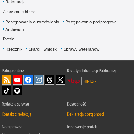
Rekrutacja
Zamówienia publiczne
Postępowania o zamówienia
Postępowania podprogowe
Archiwum
Kontakt
Rzecznik
Skargi i wnioski
Sprawy weteranów
Policja
online
Biuletyn Informacji Publicznej
BIP KGP
Redakcja serwisu
Dostępność
Kontakt z redakcją
Deklaracja dostępności
Nota prawna
Inne wersje portalu