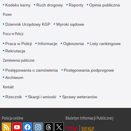
Kodeks karny
Ruch drogowy
Raporty
Opinia publiczna
Prawo
Dziennik Urzędowy KGP
Wyroki sądowe
Praca w Policji
Praca w Policji
Informacje
Ogłoszenia
Listy rankingowe
Rekrutacja
Zamówienia publiczne
Postępowania o zamówienia
Postępowania podprogowe
Archiwum
Kontakt
Rzecznik
Skargi i wnioski
Sprawy weteranów
Policja
online
Biuletyn Informacji Publicznej
BIP KGP