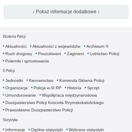
↓ Pokaż informacje dodatkowe ↓
Działania Policji
Aktualności
Aktualności z województw
Archiwum X
Ruch drogowy
Poszukiwani
Zaginieni
Lotnictwo Policji
Polemiki i sprostowania
O Policji
Jednostki
Kierownictwo
Komenda Główna Policji
Organizacja
Policja w III RP
Historia
Sprzęt
Umundurowanie
Współpraca międzynarodowa
Duszpasterstwo Policji Kościoła Rzymskokatolickiego
Prawosławne Duszpasterstwo Policji
Statystyka
Informacje
Ogólne statystyki
Wybrane statystyki