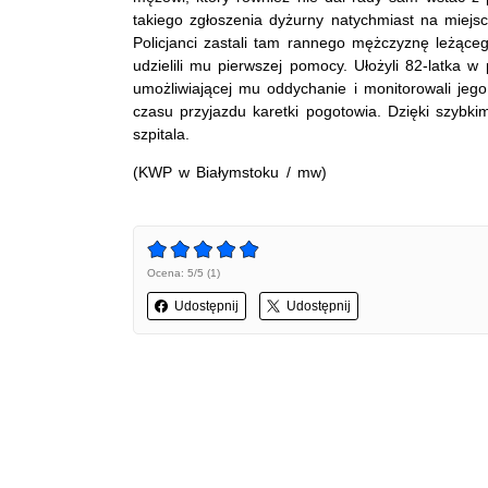
takiego zgłoszenia dyżurny natychmiast na miejsc
Policjanci zastali tam rannego mężczyznę leżące
udzielili mu pierwszej pomocy. Ułożyli 82-latka w 
umożliwiającej mu oddychanie i monitorowali jeg
czasu przyjazdu karetki pogotowia. Dzięki szybki
szpitala.
(KWP w Białymstoku / mw)
Ocena: 5/5 (1)
Udostępnij
Udostępnij