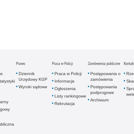
Prawo
Praca w Policji
Zamówienia publiczne
Kontak
je
Dziennik
Praca w Policji
Postępowania o
Rze
Urzędowy KGP
zamówienia
atystyki
Informacje
Skar
Wyroki sądowe
Postępowania
Ogłoszenia
Spr
podprogowe
wet
Listy rankingowe
Archiwum
arny
Rekrutacja
ogowy
ubliczna