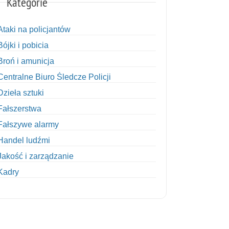
Kategorie
Ataki na policjantów
Bójki i pobicia
Broń i amunicja
Centralne Biuro Śledcze Policji
Dzieła sztuki
Fałszerstwa
Fałszywe alarmy
Handel ludźmi
Jakość i zarządzanie
Kadry
Kobiety w Policji
Korupcja
Kradzież