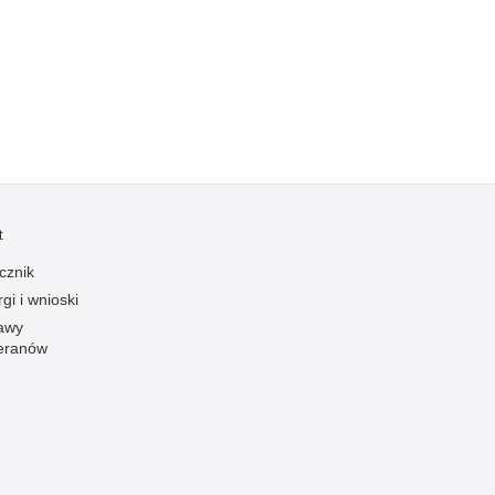
Kradzieże z włamaniem
Kultura
Logistyka, wyposażenie
Materiały wybuchowe
Nagrodzeni policjanci
Napady na banki
Napady na taksówkarzy
t
Napady na tiry
cznik
Nielegalny handel farmaceutykami
gi i wnioski
Nietrzeźwi kierujący
awy
eranów
Nietrzeźwi opiekunowie
Nietrzeźwi pracownicy
Niszczenie mienia
Nowoczesne technologie w pracy Policji
Odpowiedzialność majątkowa Policji