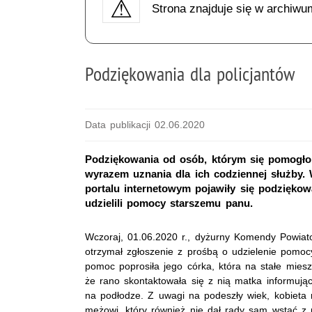
Strona znajduje się w archiwu
Podziękowania dla policjantów
Data publikacji 02.06.2020
Podziękowania od osób, którym się pomogło 
wyrazem uznania dla ich codziennej służby.
portalu internetowym pojawiły się podziękowa
udzielili pomocy starszemu panu.
Wczoraj, 01.06.2020 r., dyżurny Komendy Powiat
otrzymał zgłoszenie z prośbą o udzielenie pomo
pomoc poprosiła jego córka, która na stałe miesz
że rano skontaktowała się z nią matka informując
na podłodze. Z uwagi na podeszły wiek, kobieta 
mężowi, który również nie dał rady sam wstać z 