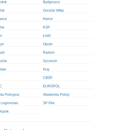
ystok
Bydgoszcz
ńsk
Gorzów Wlkp.
wice
Kielce
ków
KSP
in
Łódź
tyn
Opole
nań
Radom
szów
Szczecin
cław
Kraj
CBŚP
C
EUROPOL
ta Policyjna
Akademia Policji
 Legionowo
SP Piła
łupsk