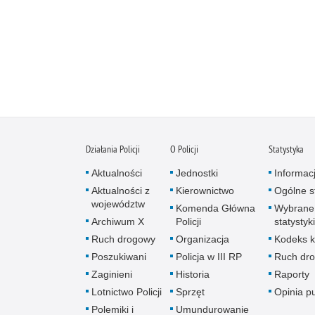
Działania Policji
O Policji
Statystyka
Aktualności
Jednostki
Informac
Aktualności z
Kierownictwo
Ogólne st
województw
Komenda Główna
Wybrane
Archiwum X
Policji
statystyki
Ruch drogowy
Organizacja
Kodeks k
Poszukiwani
Policja w III RP
Ruch dr
Zaginieni
Historia
Raporty
Lotnictwo Policji
Sprzęt
Opinia p
Polemiki i
Umundurowanie