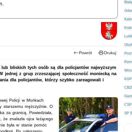
Biał
m.
Gda
Kato
Kra
Lubl
Olsz
Powrót
Drukuj
Poz
Rze
lub bliskich tych osób są dla policjantów najwyższym
Wro
 W jednej z grup zrzeszającej społeczność moniecką na
KGP
nia dla policjantów, którzy szybko zareagowali i
CBZ
Gaze
owej Policji w Mońkach
CSP
cy starszemu mężczyźnie. O
ka za granicą. Powiedziała,
SP S
, że znalazła ojca leżącego
nie była w stanie pomóc
podłogi. Po usłyszeniu