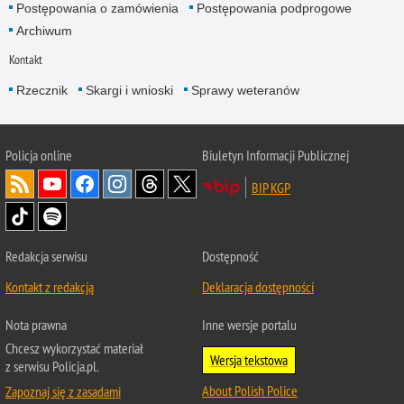
Postępowania o zamówienia
Postępowania podprogowe
Archiwum
Kontakt
Rzecznik
Skargi i wnioski
Sprawy weteranów
Policja
online
Biuletyn Informacji Publicznej
BIP KGP
Redakcja serwisu
Dostępność
Kontakt z redakcją
Deklaracja dostępności
Nota prawna
Inne wersje portalu
Chcesz wykorzystać materiał
Wersja tekstowa
z serwisu Policja.pl.
About Polish Police
Zapoznaj się z zasadami