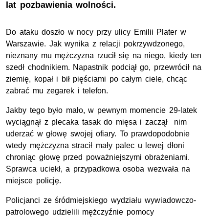
lat pozbawienia wolności.
Do ataku doszło w nocy przy ulicy Emilii Plater w
Warszawie. Jak wynika z relacji pokrzywdzonego,
nieznany mu mężczyzna rzucił się na niego, kiedy ten
szedł chodnikiem. Napastnik podciął go, przewrócił na
ziemię, kopał i bił pięściami po całym ciele, chcąc
zabrać mu zegarek i telefon.
Jakby tego było mało, w pewnym momencie 29-latek
wyciągnął z plecaka tasak do mięsa i zaczął nim
uderzać w głowę swojej ofiary. To prawdopodobnie
wtedy mężczyzna stracił mały palec u lewej dłoni
chroniąc głowę przed poważniejszymi obrażeniami.
Sprawca uciekł, a przypadkowa osoba wezwała na
miejsce policję.
Policjanci ze śródmiejskiego wydziału wywiadowczo-
patrolowego udzielili mężczyźnie pomocy