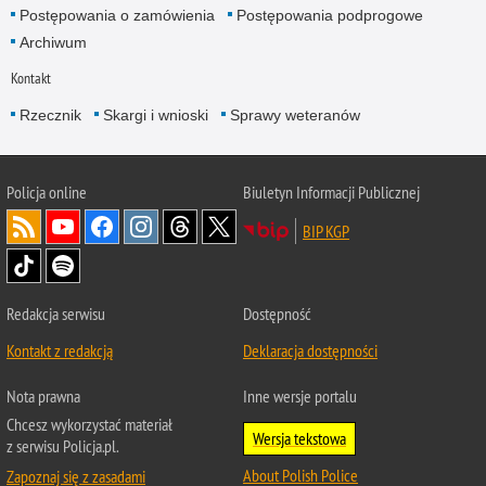
Postępowania o zamówienia
Postępowania podprogowe
Archiwum
Kontakt
Rzecznik
Skargi i wnioski
Sprawy weteranów
Policja
online
Biuletyn Informacji Publicznej
BIP KGP
Redakcja serwisu
Dostępność
Kontakt z redakcją
Deklaracja dostępności
Nota prawna
Inne wersje portalu
Chcesz wykorzystać materiał
Wersja tekstowa
z serwisu Policja.pl.
About Polish Police
Zapoznaj się z zasadami