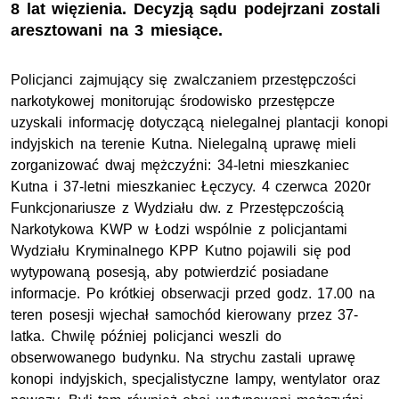
8 lat więzienia. Decyzją sądu podejrzani zostali
aresztowani na 3 miesiące.
Policjanci zajmujący się zwalczaniem przestępczości
narkotykowej monitorując środowisko przestępcze
uzyskali informację dotyczącą nielegalnej plantacji konopi
indyjskich na terenie Kutna. Nielegalną uprawę mieli
zorganizować dwaj mężczyźni: 34-letni mieszkaniec
Kutna i 37-letni mieszkaniec Łęczycy. 4 czerwca 2020r
Funkcjonariusze z Wydziału dw. z Przestępczością
Narkotykowa
KWP
w Łodzi wspólnie z policjantami
Wydziału Kryminalnego
KPP
Kutno pojawili się pod
wytypowaną posesją, aby potwierdzić posiadane
informacje. Po krótkiej obserwacji przed godz. 17.00 na
teren posesji wjechał samochód kierowany przez 37-
latka. Chwilę później policjanci weszli do
obserwowanego budynku. Na strychu zastali uprawę
konopi indyjskich, specjalistyczne lampy, wentylator oraz