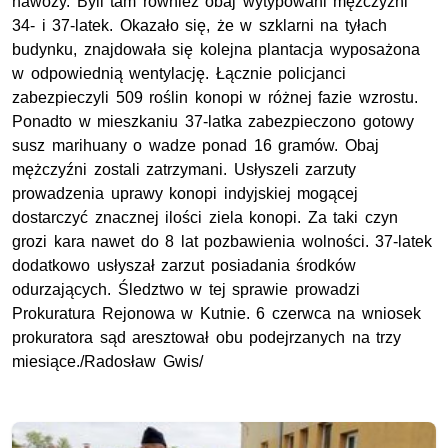
nawozy. Byli tam również obaj wytypowani mężczyźni
34- i 37-latek. Okazało się, że w szklarni na tyłach
budynku, znajdowała się kolejna plantacja wyposażona
w odpowiednią wentylację. Łącznie policjanci
zabezpieczyli 509 roślin konopi w różnej fazie wzrostu.
Ponadto w mieszkaniu 37-latka zabezpieczono gotowy
susz marihuany o wadze ponad 16 gramów. Obaj
mężczyźni zostali zatrzymani. Usłyszeli zarzuty
prowadzenia uprawy konopi indyjskiej mogącej
dostarczyć znacznej ilości ziela konopi. Za taki czyn
grozi kara nawet do 8 lat pozbawienia wolności. 37-latek
dodatkowo usłyszał zarzut posiadania środków
odurzających. Śledztwo w tej sprawie prowadzi
Prokuratura Rejonowa w Kutnie. 6 czerwca na wniosek
prokuratora sąd aresztował obu podejrzanych na trzy
miesiące./Radosław Gwis/