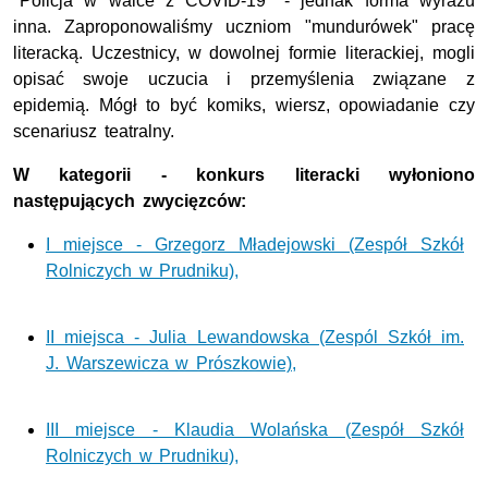
"Policja w walce z COVID-19" - jednak forma wyrazu
inna. Zaproponowaliśmy uczniom "mundurówek" pracę
literacką. Uczestnicy, w dowolnej formie literackiej, mogli
opisać swoje uczucia i przemyślenia związane z
epidemią. Mógł to być komiks, wiersz, opowiadanie czy
scenariusz teatralny.
W kategorii - konkurs literacki wyłoniono
następujących zwycięzców:
I miejsce - Grzegorz Mładejowski (Zespół Szkół
Rolniczych w Prudniku),
II miejsca - Julia Lewandowska (Zespól Szkół im.
J. Warszewicza w Prószkowie),
III miejsce - Klaudia Wolańska (Zespół Szkół
Rolniczych w Prudniku),