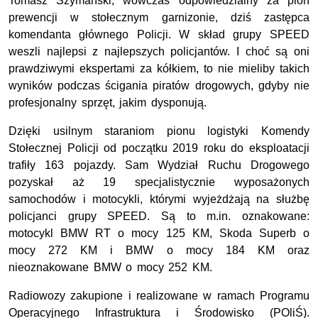
Tomasz Szymański, wówczas odpowiedzialny za pion
prewencji w stołecznym garnizonie, dziś zastępca
komendanta głównego Policji. W skład grupy SPEED
weszli najlepsi z najlepszych policjantów. I choć są oni
prawdziwymi ekspertami za kółkiem, to nie mieliby takich
wyników podczas ścigania piratów drogowych, gdyby nie
profesjonalny sprzęt, jakim dysponują.
Dzięki usilnym staraniom pionu logistyki Komendy
Stołecznej Policji od początku 2019 roku do eksploatacji
trafiły 163 pojazdy. Sam Wydział Ruchu Drogowego
pozyskał aż 19 specjalistycznie wyposażonych
samochodów i motocykli, którymi wyjeżdżają na służbę
policjanci grupy SPEED. Są to m.in. oznakowane:
motocykl BMW RT o mocy 125 KM, Skoda Superb o
mocy 272 KM i BMW o mocy 184 KM oraz
nieoznakowane BMW o mocy 252 KM.
Radiowozy zakupione i realizowane w ramach Programu
Operacyjnego Infrastruktura i Środowisko (POliŚ).