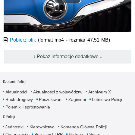
Odtwórz
wideo
Pobierz plik
(format mp4 - rozmiar 47.51 MB)
↓ Pokaż informacje dodatkowe ↓
Działania Policji
Aktualności
Aktualności z województw
Archiwum X
Ruch drogowy
Poszukiwani
Zaginieni
Lotnictwo Policji
Polemiki i sprostowania
O Policji
Jednostki
Kierownictwo
Komenda Główna Policji
Organizacja
Policja w III RP
Historia
Sprzęt