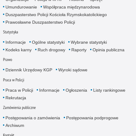
Umundurowanie
Współpraca międzynarodowa
Duszpasterstwo Policji Kościoła Rzymskokatolickiego
Prawosławne Duszpasterstwo Policji
Statystyka
Informacje
Ogólne statystyki
Wybrane statystyki
Kodeks karny
Ruch drogowy
Raporty
Opinia publiczna
Prawo
Dziennik Urzędowy KGP
Wyroki sądowe
Praca w Policji
Praca w Policji
Informacje
Ogłoszenia
Listy rankingowe
Rekrutacja
Zamówienia publiczne
Postępowania o zamówienia
Postępowania podprogowe
Archiwum
Kontakt