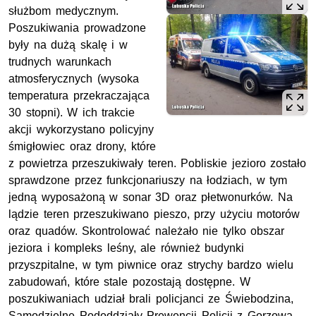
służbom medycznym.
Poszukiwania prowadzone
były na dużą skalę i w
trudnych warunkach
atmosferycznych (wysoka
temperatura przekraczająca
30 stopni). W ich trakcie
akcji wykorzystano policyjny
śmigłowiec oraz drony, które
z powietrza przeszukiwały teren. Pobliskie jezioro zostało
sprawdzone przez funkcjonariuszy na łodziach, w tym
jedną wyposażoną w sonar 3D oraz płetwonurków. Na
lądzie teren przeszukiwano pieszo, przy użyciu motorów
oraz quadów. Skontrolować należało nie tylko obszar
jeziora i kompleks leśny, ale również budynki
przyszpitalne, w tym piwnice oraz strychy bardzo wielu
zabudowań, które stale pozostają dostępne. W
poszukiwaniach udział brali policjanci ze Świebodzina,
Samodzielne Pododdziały Prewencji Policji z Gorzowa