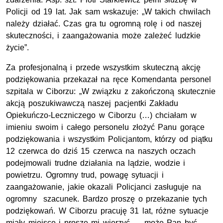
Policji od 19 lat. Jak sam wskazuje: „W takich chwilach
należy działać. Czas gra tu ogromną rolę i od naszej
skuteczności, i zaangażowania może zależeć ludzkie
życie”.
Za profesjonalną i przede wszystkim skuteczną akcję
podziękowania przekazał na ręce Komendanta personel
szpitala w Ciborzu: „W związku z zakończoną skutecznie
akcją poszukiwawczą naszej pacjentki Zakładu
Opiekuńczo-Leczniczego w Ciborzu (…) chciałam w
imieniu swoim i całego personelu złożyć Panu gorące
podziękowania i wszystkim Policjantom, którzy od piątku
12 czerwca do dziś 15 czerwca na naszych oczach
podejmowali trudne działania na lądzie, wodzie i
powietrzu. Ogromny trud, powagę sytuacji i
zaangażowanie, jakie okazali Policjanci zasługuje na
ogromny szacunek. Bardzo proszę o przekazanie tych
podziękowań. W Ciborzu pracuję 31 lat, różne sytuacje
miały miejsce i proszę mi wierzyć — może Pan być