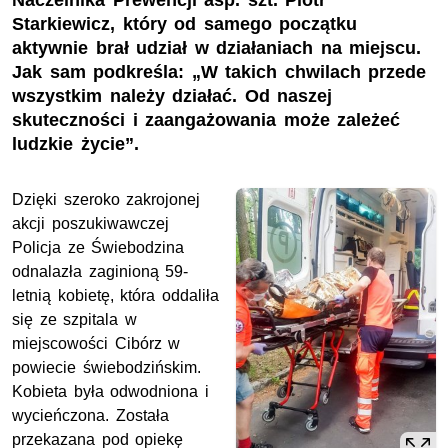
Naczelnika Prewencji asp. szt. Piotr
Starkiewicz, który od samego początku
aktywnie brał udział w działaniach na miejscu.
Jak sam podkreśla: „W takich chwilach przede
wszystkim należy działać. Od naszej
skuteczności i zaangażowania może zależeć
ludzkie życie”.
Dzięki szeroko zakrojonej
akcji poszukiwawczej
Policja ze Świebodzina
odnalazła zaginioną 59-
letnią kobietę, która oddaliła
się ze szpitala w
miejscowości Cibórz w
powiecie świebodzińskim.
Kobieta była odwodniona i
wycieńczona. Została
przekazana pod opiekę