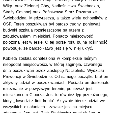
Wlkp. oraz Zielonej Góry, Nadleśnictwa Świebodzin,
Straży Gminnej oraz Państwowa Straż Pożarna ze
Świebodzina, Międzyrzecza, a także wielu ochotników z
OSP. Teren poszukiwań był bardzo trudny, ponieważ
budynki szpitala rozmieszczone są razem z
zabudowaniami miejskimi. Ponadto miejscowość
położona jest w lesie. O tej porze roku bujna roślinność
powoduje, że bardzo łatwo jest się w niej ukryć.
Kobieta została odnaleziona w kompleksie leśnym
nieopodal miejscowości, w której zaginęła, czwartego
dnia poszukiwań przez Zastępcę Naczelnika Wydziału
Prewencji w Świebodzinie. Od samego początku brał on
aktywny udział w poszukiwaniach. Posiada on doskonałe
rozeznanie w powyższym terenie, ponieważ jest
mieszkańcem Ciborza. Jest to również typ przełożonego,
który „dowodzi z linii frontu”. Aktywnie bierze udział we
wszystkich działaniach i zawsze jest na miejscu
zdarzenia. Asp. szt. Piotr Starkiewicz pełni służbę w