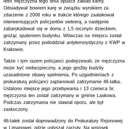
letni mężczyzna tego dnia opuścił zakład karny.
Odsiadywał bowiem karę w związku wyrokiem za
zdarzenie z 2008 roku w trakcie którego zaatakował
interweniujących policjantów siekierą, a następnie
zabarykadował się w domu z 1,5 rocznym dzieckiem,
grożąc spaleniem budynku. Wówczas na miejscu został
zatrzymany przez pododdział antyterrorystyczny z KWP w
Krakowie.
Także i tym razem policjanci podejrzewali, że mężczyzna
może być niebezpieczny, a jego groźby budziły
uzasadnione obawy spełnienia. Po uzgodnieniach z
prokuraturą policjanci zaplanowali zatrzymanie 46-latka.
Ustalono miejsce jego przebywania i 13 czerwca br.
mężczyzna ten został zatrzymany w gminie Laskowa.
Podczas zatrzymania nie stawiał oporu, ale był
zaskoczony.
46-latek został doprowadzony do Prokuratury Rejonowej
w Limanowej, gdzie usłyszał zarzuty. Na wniosek