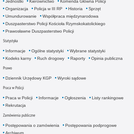
Jednostki
Kierownictwo
Komenda Główna Policji
Organizacja
Policja w III RP
Historia
Sprzęt
Umundurowanie
Współpraca międzynarodowa
Duszpasterstwo Policji Kościoła Rzymskokatolickiego
Prawosławne Duszpasterstwo Policji
Statystyka
Informacje
Ogólne statystyki
Wybrane statystyki
Kodeks karny
Ruch drogowy
Raporty
Opinia publiczna
Prawo
Dziennik Urzędowy KGP
Wyroki sądowe
Praca w Policji
Praca w Policji
Informacje
Ogłoszenia
Listy rankingowe
Rekrutacja
Zamówienia publiczne
Postępowania o zamówienia
Postępowania podprogowe
Archiwum