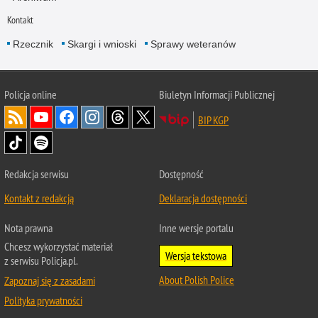
Kontakt
Rzecznik
Skargi i wnioski
Sprawy weteranów
Policja
online
Biuletyn Informacji Publicznej
BIP KGP
Redakcja serwisu
Dostępność
Kontakt z redakcją
Deklaracja dostępności
Nota prawna
Inne wersje portalu
Chcesz wykorzystać materiał
Wersja tekstowa
z serwisu Policja.pl.
About Polish Police
Zapoznaj się z zasadami
Polityka prywatności