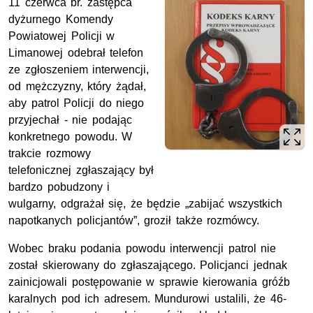
11 czerwca br. zastępca
dyżurnego Komendy
Powiatowej Policji w
Limanowej odebrał telefon
ze zgłoszeniem interwencji,
od mężczyzny, który żądał,
aby patrol Policji do niego
przyjechał - nie podając
konkretnego powodu. W
trakcie rozmowy
telefonicznej zgłaszający był
bardzo pobudzony i
wulgarny, odgrażał się, że będzie „zabijać wszystkich
napotkanych policjantów”, groził także rozmówcy.
Wobec braku podania powodu interwencji patrol nie
został skierowany do zgłaszającego. Policjanci jednak
zainicjowali postępowanie w sprawie kierowania gróźb
karalnych pod ich adresem. Mundurowi ustalili, że 46-