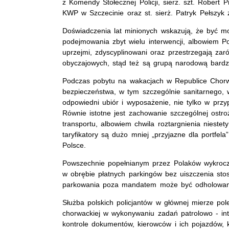
z Komendy Stołecznej Policji, sierż. szt. Robert 
KWP w Szczecinie oraz st. sierż. Patryk Pełszyk
Doświadczenia lat minionych wskazują, że być mo
podejmowania zbyt wielu interwencji, albowiem P
uprzejmi, zdyscyplinowani oraz przestrzegają za
obyczajowych, stąd też są grupą narodową bardz
Podczas pobytu na wakacjach w Republice Chor
bezpieczeństwa, w tym szczególnie sanitarnego, 
odpowiedni ubiór i wyposażenie, nie tylko w przy
Równie istotne jest zachowanie szczególnej ostr
transportu, albowiem chwila roztargnienia niestet
taryfikatory są dużo mniej „przyjazne dla portfe
Polsce.
Powszechnie popełnianym przez Polaków wykrocz
w obrębie płatnych parkingów bez uiszczenia sto
parkowania poza mandatem może być odholowanie
Służba polskich policjantów w głównej mierze pol
chorwackiej w wykonywaniu zadań patrolowo - in
kontrole dokumentów, kierowców i ich pojazdów, 