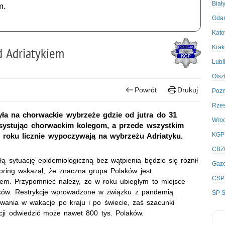
Biał
m.
Gda
Kato
Kra
d Adriatykiem
Lubl
Olsz
Powrót
Drukuj
Poz
Rze
yła na chorwackie wybrzeże gdzie od jutra do 31
Wro
 asystując chorwackim kolegom, a przede wszystkim
KGP
 roku licznie wypoczywają na wybrzeżu Adriatyku.
CBZ
łą sytuację epidemiologiczną bez wątpienia będzie się różnił
Gaze
oring wskazał, że znaczna grupa Polaków jest
CSP
iem. Przypomnieć należy, że w roku ubiegłym to miejsce
ków. Restrykcje wprowadzone w związku z pandemią
SP S
wania w wakacje po kraju i po świecie, zaś szacunki
ji odwiedzić może nawet 800 tys. Polaków.