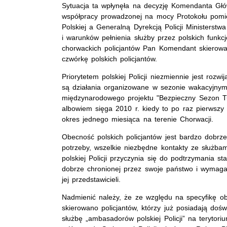
Sytuacja ta wpłynęła na decyzję Komendanta Głów
współpracy prowadzonej na mocy Protokołu pomi
Polskiej a Generalną Dyrekcją Policji Ministers
i warunków pełnienia służby przez polskich funkc
chorwackich policjantów Pan Komendant skierował
czwórkę polskich policjantów.
Priorytetem polskiej Policji niezmiennie jest roz
są działania organizowane w sezonie wakacyjnym
międzynarodowego projektu "Bezpieczny Sezon Tu
albowiem sięga 2010 r. kiedy to po raz pierwszy 
okres jednego miesiąca na terenie Chorwacji.
Obecność polskich policjantów jest bardzo dobrze
potrzeby, wszelkie niezbędne kontakty ze służba
polskiej Policji przyczynia się do podtrzymania s
dobrze chronionej przez swoje państwo i wymag
jej przedstawicieli.
Nadmienić należy, że ze względu na specyfikę ob
skierowano policjantów, którzy już posiadają do
służbę „ambasadorów polskiej Policji” na terytoriu