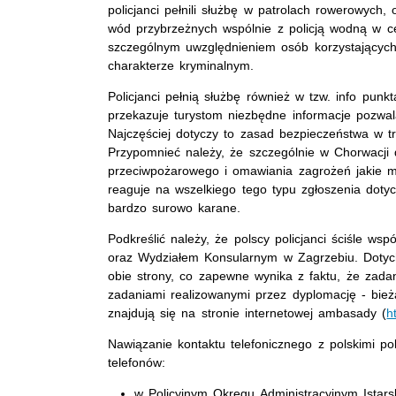
policjanci pełnili służbę w patrolach rowerowych,
wód przybrzeżnych wspólnie z policją wodną w c
szczególnym uwzględnieniem osób korzystających 
charakterze kryminalnym.
Policjanci pełnią służbę również w tzw. info pun
przekazuje turystom niezbędne informacje pozwal
Najczęściej dotyczy to zasad bezpieczeństwa w t
Przypomnieć należy, że szczególnie w Chorwacji
przeciwpożarowego i omawiania zagrożeń jakie mo
reaguje na wszelkiego tego typu zgłoszenia dot
bardzo surowo karane.
Podkreślić należy, że polscy policjanci ściśle w
oraz Wydziałem Konsularnym w Zagrzebiu. Dotyc
obie strony, co zapewne wynika z faktu, że zadan
zadaniami realizowanymi przez dyplomację - bie
znajdują się na stronie internetowej ambasady (
h
Nawiązanie kontaktu telefonicznego z polskimi p
telefonów:
w Policyjnym Okręgu Administracyjnym Istars