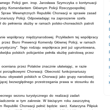
nego Policji gen. insp. Jarosława Szymczyka o kontynuacji
ędzy Komendantem Głównym Policji Rzeczypospolitej
twa Spraw Wewnętrznych Republiki Chorwacji w sprawie zasad
jonariuszy Policji. Odpowiadając na zaproszenie szefa
 do pełnienia służby w ramach polsko-chorwackich patroli
wijanie współpracy międzynarodowej. Przykładem tej współpracy
 przez Biuro Prewencji Komendy Głównej Policji, w ramach
rystyczny". Tego rodzaju współpraca jest już ugruntowana,
dwójka polskich policjantów pełniła służbę patrolową przez
 oceniana przez Polaków znacznie ułatwiając, w razie
mi porządkowymi Chorwacji. Obecność funkcjonariuszy
tatusu obywateli polskich w Chorwacji jako grupy narodowej
ającej bezwzględnego przestrzegania prawa w stosunku do
ecnego sezonu turystycznego do realizacji zadań
świadczenie w tym zakresie. W bieżącym roku zaszczytną
m Republiki Chorwacji pełnić będzie: sierż. Katarzyna Pilipiuk