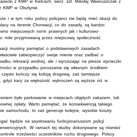
Piasecki z KWP w Kielcach, sierż. szt. Mikołaj Wawruszczak z
 z KWP w Olsztynie.
że i w tym roku polscy policjanci nie będą mieć okazji do
olacy na terenie Chorwacji, co do zasady, są bardzo
równo miejscowych norm prawnych jak i kulturowo-
o mile przyjmowaną przez miejscową społeczność.
wacji musimy pamiętać o podstawowych zasadach
właściwie zabezpieczyć swoje mienie oraz zadbać o
padku rekreacji wodnej, ale i wyruszając na piesze wycieczki.
ożności w przypadku poruszania się własnym środkiem
y często kończy się kolizją drogową, zaś tamtejsze
la”, gdyż kary za większość wykroczeń są wyższe niż w
eniem było parkowanie w miejscach objętych zakazem, lub
sownej opłaty. Warto pamiętać, że konsekwencją takiego
 samochodu, to zaś generuje kolejne, wysokie koszty.
egać będzie na asystowaniu funkcjonariuszom policji
terwencyjnych. W ramach tej służby dokonywane są również
kontrole trzeźwości uczestników ruchu drogowego. Polscy