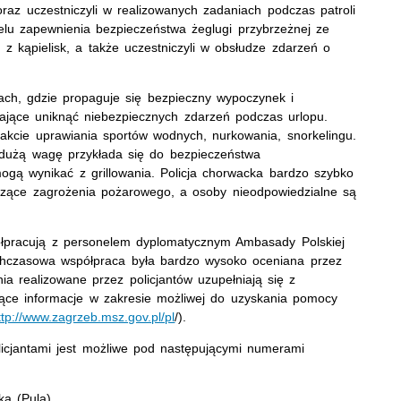
 oraz uczestniczyli w realizowanych zadaniach podczas patroli
elu zapewnienia bezpieczeństwa żeglugi przybrzeżnej ze
z kąpielisk, a także uczestniczyli w obsłudze zdarzeń o
ktach, gdzie propaguje się bezpieczny wypoczynek i
ające uniknąć niebezpiecznych zdarzeń podczas urlopu.
rakcie uprawiania sportów wodnych, nurkowania, snorkelingu.
 dużą wagę przykłada się do bezpieczeństwa
gą wynikać z grillowania. Policja chorwacka bardzo szybko
yczące zagrożenia pożarowego, a osoby nieodpowiedzialne są
spółpracują z personelem dyplomatycznym Ambasady Polskiej
hczasowa współpraca była bardzo wysoko oceniana przez
ia realizowane przez policjantów uzupełniają się z
żące informacje w zakresie możliwej do uzyskania pomocy
ttp://www.zagrzeb.msz.gov.pl/pl
/).
olicjantami jest możliwe pod następującymi numerami
ka (Pula)