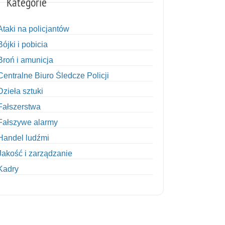
Kategorie
Ataki na policjantów
Bójki i pobicia
Broń i amunicja
Centralne Biuro Śledcze Policji
Dzieła sztuki
Fałszerstwa
Fałszywe alarmy
Handel ludźmi
Jakość i zarządzanie
Kadry
Kobiety w Policji
Korupcja
Kradzież