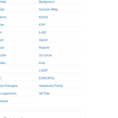
ystok
Bydgoszcz
ńsk
Gorzów Wlkp.
wice
Kielce
ków
KSP
in
Łódź
tyn
Opole
nań
Radom
szów
Szczecin
cław
Kraj
CBŚP
C
EUROPOL
ta Policyjna
Akademia Policji
 Legionowo
SP Piła
łupsk