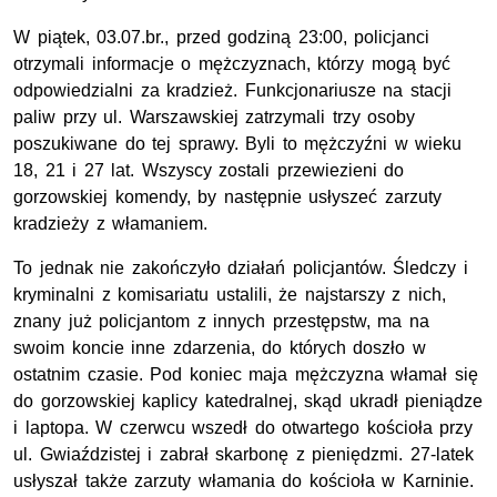
W piątek, 03.07.br., przed godziną 23:00, policjanci
otrzymali informacje o mężczyznach, którzy mogą być
odpowiedzialni za kradzież. Funkcjonariusze na stacji
paliw przy ul. Warszawskiej zatrzymali trzy osoby
poszukiwane do tej sprawy. Byli to mężczyźni w wieku
18, 21 i 27 lat. Wszyscy zostali przewiezieni do
gorzowskiej komendy, by następnie usłyszeć zarzuty
kradzieży z włamaniem.
To jednak nie zakończyło działań policjantów. Śledczy i
kryminalni z komisariatu ustalili, że najstarszy z nich,
znany już policjantom z innych przestępstw, ma na
swoim koncie inne zdarzenia, do których doszło w
ostatnim czasie. Pod koniec maja mężczyzna włamał się
do gorzowskiej kaplicy katedralnej, skąd ukradł pieniądze
i laptopa. W czerwcu wszedł do otwartego kościoła przy
ul. Gwiaździstej i zabrał skarbonę z pieniędzmi. 27-latek
usłyszał także zarzuty włamania do kościoła w Karninie.