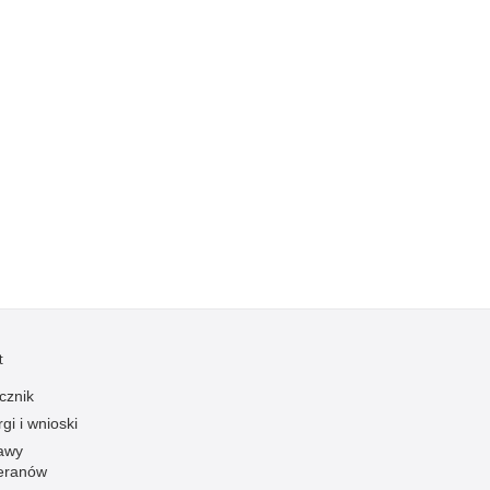
Ofiarni i odważni
Opinia publiczna
Oszustwa
Pedofilia, pornografia dziecięca
Piractwo przemysłowe
Podrabianie znaków towarowych
Pogryzienia przez psy
Polemiki i sprostowania
Policja inaczej
Policjant z pasją
t
Porwania
cznik
Pożary i podpalenia
gi i wnioski
Pranie brudnych pieniędzy
awy
eranów
Prawa człowieka