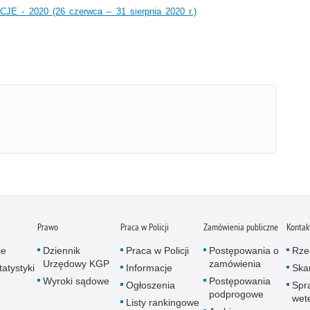
JE - 2020 (26 czerwca – 31 sierpnia 2020 r.)
Prawo
Praca w Policji
Zamówienia publiczne
Kontak
je
Dziennik
Praca w Policji
Postępowania o
Rze
Urzędowy KGP
zamówienia
atystyki
Informacje
Skar
Wyroki sądowe
Postępowania
Ogłoszenia
Spr
podprogowe
wet
Listy rankingowe