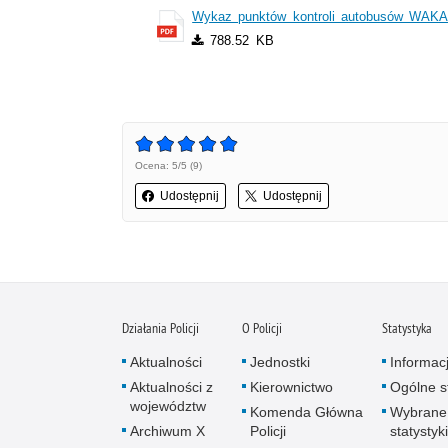
Wykaz punktów kontroli autobusów WAKAC
788.52 KB
Ocena: 5/5 (9)
Udostępnij
Udostępnij
Działania Policji
O Policji
Statystyka
Aktualności
Jednostki
Informac
Aktualności z
Kierownictwo
Ogólne st
województw
Komenda Główna
Wybrane
Archiwum X
Policji
statystyki