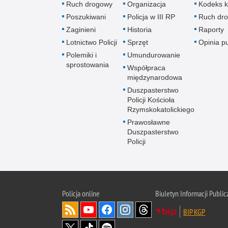
Ruch drogowy
Organizacja
Kodeks k
Poszukiwani
Policja w III RP
Ruch dr
Zaginieni
Historia
Raporty
Lotnictwo Policji
Sprzęt
Opinia p
Polemiki i
Umundurowanie
sprostowania
Współpraca
międzynarodowa
Duszpasterstwo
Policji Kościoła
Rzymskokatolickiego
Prawosławne
Duszpasterstwo
Policji
Policja
online
Biuletyn Informacji Public
BIP KGP