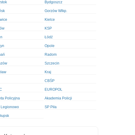
ystok
Bydgoszcz
ńsk
Gorzów Wlkp.
wice
Kielce
ków
KSP
in
Łódź
tyn
Opole
nań
Radom
szów
Szczecin
cław
Kraj
CBŚP
C
EUROPOL
ta Policyjna
Akademia Policji
 Legionowo
SP Piła
łupsk