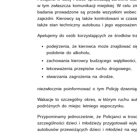
w tym zwłaszcza komunikacji miejskiej. W celu z
badania prowadzone są przede wszystkim wobec 
zajezdni. Kierowcy są także kontrolowani w czasi
także stan techniczny autobusu i jego wyposażen
Apelujemy do osób korzystających ze środków tr
podejrzenia, że kierowca może znajdować si
podobnie do alkoholu,
zachowania kierowcy budzącego wątpliwości,
lekceważenia przepisów ruchu drogowego,
stwarzania zagrożenia na drodze,
niezwłocznie poinformować o tym Policję dzwoni
Wakacje to szczególny okres, w którym ruchu au
podróżnych do miejsc letniego wypoczynku.
Przypominamy jednocześnie, że Policjanci w tro
szczególności dzieci i młodzieży przygotowali w
autobusów przewożących dzieci i młodzież na wy