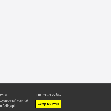
Profanacje, zbeszczeszczania
Profilaktyka
Przemoc domowa
Przemoc w szkole
Przemyt
Przestępczość alkoholowa
Przestępczość bankowa i kredytowa
Przestępczość cudzoziemców
Przestępczość farmaceutyczna
Przestępczość gospodarcza
Przestępczość internetowa
Przestępczość komputerowa
rawna
Inne wersje portalu
Przestępczość kryminalna
wykorzystać materiał
Wersja tekstowa
Przestępczość międzynarodowa
u Policja.pl.