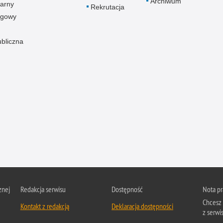
Archiwum
arny
Rekrutacja
ogowy
ubliczna
znej
Redakcja serwisu
Dostępność
Nota p
Chcesz 
Kontakt z redakcją
Deklaracja dostępności
z serwis