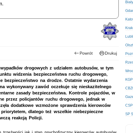
Biał
m.
Gda
Kato
Kra
Lubl
Olsz
Powrót
Drukuj
Poz
Rze
ch wypadków drogowych z udziałem autobusów, w tym
Wro
punktu widzenia bezpieczeństwa ruchu drogowego,
KGP
je bezpieczeństwo na drodze. Ostatnie wydarzenia
 na wykonywany zawód oczekuje się nieskazitelnego
CBZ
entarne zasady bezpieczeństwa. Kontrole pojazdów, w
Gaze
e przez policjantów ruchu drogowego, jednak w
ozpoczęła dodatkowe wzmożone sprawdzenia kierowców
CSP
riorytetem, dlatego też wszelkie niebezpieczne
SP S
czą reakcją Policji.
n trzeźwości jak i stan psychofizyczny kierowców autobusów,