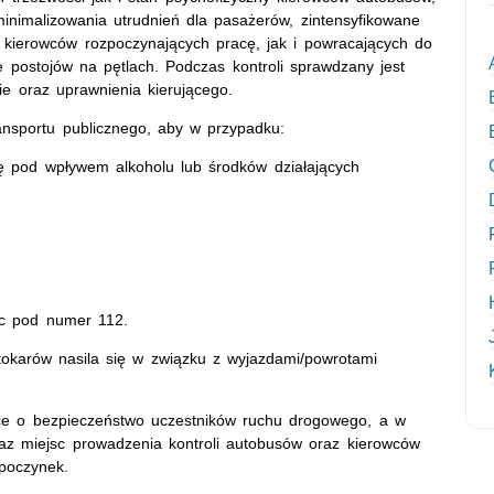
minimalizowania utrudnień dla pasażerów, zintensyfikowane
kierowców rozpoczynających pracę, jak i powracających do
e postojów na pętlach. Podczas kontroli sprawdzany jest
ie oraz uprawnienia kierującego.
ansportu publicznego, aby w przypadku:
ę pod wpływem alkoholu lub środków działających
ąc pod numer 112.
tokarów nasila się w związku z wyjazdami/powrotami
sce o bezpieczeństwo uczestników ruchu drogowego, a w
ykaz miejsc prowadzenia kontroli autobusów oraz kierowców
poczynek.