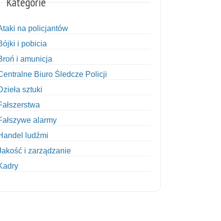
Kategorie
Ataki na policjantów
Bójki i pobicia
Broń i amunicja
Centralne Biuro Śledcze Policji
Dzieła sztuki
Fałszerstwa
Fałszywe alarmy
Handel ludźmi
Jakość i zarządzanie
Kadry
Kobiety w Policji
Korupcja
Kradzież