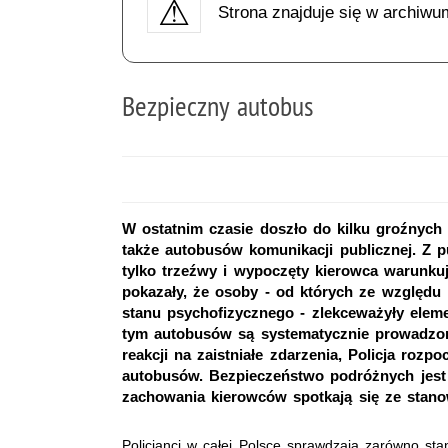
Strona znajduje się w archiwu
Bezpieczny autobus
W ostatnim czasie doszło do kilku groźny
także autobusów komunikacji publicznej. Z 
tylko trzeźwy i wypoczęty kierowca warunku
pokazały, że osoby - od których ze względu
stanu psychofizycznego - zlekceważyły elem
tym autobusów są systematycznie prowadzon
reakcji na zaistniałe zdarzenia, Policja r
autobusów. Bezpieczeństwo podróżnych jest p
zachowania kierowców spotkają się ze stanow
Policjanci w całej Polsce sprawdzają zarówno sta