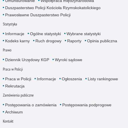
Umundurowanie
Współpraca międzynarodowa
Duszpasterstwo Policji Kościoła Rzymskokatolickiego
Prawosławne Duszpasterstwo Policji
Statystyka
Informacje
Ogólne statystyki
Wybrane statystyki
Kodeks karny
Ruch drogowy
Raporty
Opinia publiczna
Prawo
Dziennik Urzędowy KGP
Wyroki sądowe
Praca w Policji
Praca w Policji
Informacje
Ogłoszenia
Listy rankingowe
Rekrutacja
Zamówienia publiczne
Postępowania o zamówienia
Postępowania podprogowe
Archiwum
Kontakt