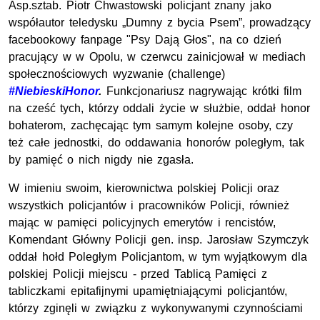
Asp.sztab. Piotr Chwastowski policjant znany jako
współautor teledysku „Dumny z bycia Psem”, prowadzący
facebookowy fanpage "Psy Dają Głos", na co dzień
pracujący w w Opolu, w czerwcu zainicjował w mediach
społecznościowych wyzwanie (challenge)
#NiebieskiHonor
.
Funkcjonariusz nagrywając krótki film
na cześć tych, którzy oddali życie w służbie, oddał honor
bohaterom, zachęcając tym samym kolejne osoby, czy
też całe jednostki, do oddawania honorów poległym, tak
by pamięć o nich nigdy nie zgasła.
W imieniu swoim, kierownictwa polskiej Policji oraz
wszystkich policjantów i pracowników Policji, również
mając w pamięci policyjnych emerytów i rencistów,
Komendant Główny Policji gen. insp. Jarosław Szymczyk
oddał hołd Poległym Policjantom, w tym wyjątkowym dla
polskiej Policji miejscu - przed Tablicą Pamięci z
tabliczkami epitafijnymi upamiętniającymi policjantów,
którzy zginęli w związku z wykonywanymi czynnościami