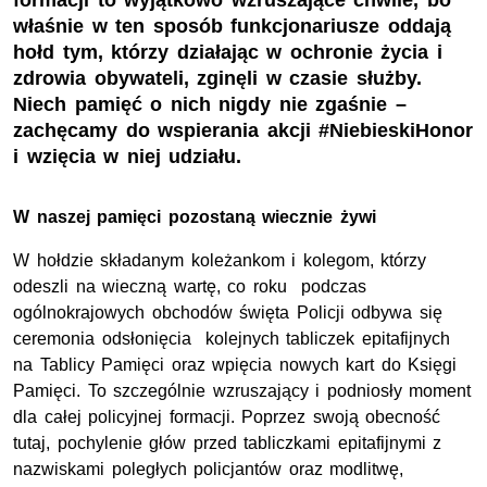
formacji to wyjątkowo wzruszające chwile, bo
właśnie w ten sposób funkcjonariusze oddają
hołd tym, którzy działając w ochronie życia i
zdrowia obywateli, zginęli w czasie służby.
Niech pamięć o nich nigdy nie zgaśnie –
zachęcamy do wspierania akcji #NiebieskiHonor
i wzięcia w niej udziału.
W naszej pamięci pozostaną wiecznie żywi
W hołdzie składanym koleżankom i kolegom, którzy
odeszli na wieczną wartę, co roku podczas
ogólnokrajowych obchodów święta Policji odbywa się
ceremonia odsłonięcia kolejnych tabliczek epitafijnych
na Tablicy Pamięci oraz wpięcia nowych kart do Księgi
Pamięci. To szczególnie wzruszający i podniosły moment
dla całej policyjnej formacji. Poprzez swoją obecność
tutaj, pochylenie głów przed tabliczkami epitafijnymi z
nazwiskami poległych policjantów oraz modlitwę,