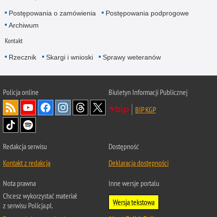
Postępowania o zamówienia
Postępowania podprogowe
Archiwum
Kontakt
Rzecznik
Skargi i wnioski
Sprawy weteranów
Policja
online
Biuletyn Informacji Publicznej
BIP KGP
Redakcja serwisu
Dostępność
Kontakt z redakcją
Deklaracja dostępności
Nota prawna
Inne wersje portalu
Chcesz wykorzystać materiał
Wersja tekstowa
z serwisu Policja.pl.