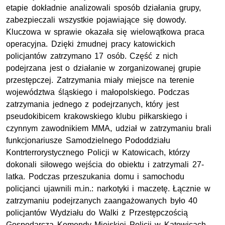
etapie dokładnie analizowali sposób działania grupy,
zabezpieczali wszystkie pojawiające się dowody.
Kluczowa w sprawie okazała się wielowątkowa praca
operacyjna. Dzięki żmudnej pracy katowickich
policjantów zatrzymano 17 osób. Część z nich
podejrzana jest o działanie w zorganizowanej grupie
przestępczej. Zatrzymania miały miejsce na terenie
województwa śląskiego i małopolskiego. Podczas
zatrzymania jednego z podejrzanych, który jest
pseudokibicem krakowskiego klubu piłkarskiego i
czynnym zawodnikiem MMA, udział w zatrzymaniu brali
funkcjonariusze Samodzielnego Pododdziału
Kontrterrorystycznego Policji w Katowicach, którzy
dokonali siłowego wejścia do obiektu i zatrzymali 27-
latka. Podczas przeszukania domu i samochodu
policjanci ujawnili m.in.: narkotyki i maczetę. Łącznie w
zatrzymaniu podejrzanych zaangażowanych było 40
policjantów Wydziału do Walki z Przestępczością
Gospodarcza Komendy Miejskiej Policji w Katowicach,