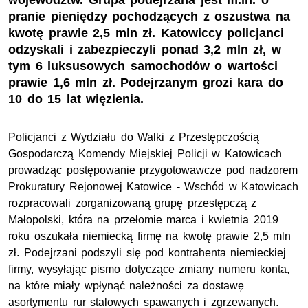
województw. Grupa podejrzana jest m.in. o
pranie pieniędzy pochodzących z oszustwa na
kwotę prawie 2,5 mln zł. Katowiccy policjanci
odzyskali i zabezpieczyli ponad 3,2 mln zł, w
tym 6 luksusowych samochodów o wartości
prawie 1,6 mln zł. Podejrzanym grozi kara do
10 do 15 lat więzienia.
Policjanci z Wydziału do Walki z Przestępczością
Gospodarczą Komendy Miejskiej Policji w Katowicach
prowadząc postępowanie przygotowawcze pod nadzorem
Prokuratury Rejonowej Katowice - Wschód w Katowicach
rozpracowali zorganizowaną grupę przestępczą z
Małopolski, która na przełomie marca i kwietnia 2019
roku oszukała niemiecką firmę na kwotę prawie 2,5 mln
zł. Podejrzani podszyli się pod kontrahenta niemieckiej
firmy, wysyłając pismo dotyczące zmiany numeru konta,
na które miały wpłynąć należności za dostawę
asortymentu rur stalowych spawanych i zgrzewanych.