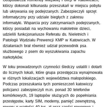
którzy dokonali kilkunastu przeszukań w miejscu pobytu
lub ukrywania się podejrzanych. Zabezpieczyli sprzęt
informatyczny przy udziale biegłych z zakresu
informatyki. Wsparcia przy zatrzymaniach podejrzanych,
którzy posiadali na wychowaniu małoletnie dzieci,
udzielili funkcjonariusze Referatu ds. Nieletnich i
Patologii Wydziału Prewencji KMP w Katowicach. W
działaniach brał również udział przewodnik psa
służbowego z psem do wyszukiwania zapachu
narkotyków.
W toku prowadzonych czynności śledczy ustalili i dotarli
do licznych lokali, które grupa przestępcza wynajmowała
w różnych lokalizacjach województwa małopolskiego.
Podczas przeszukania tych pomieszczeń katowiccy
policjanci zabezpieczyli m.in. ponad 30 telefonów
komórkowych, 19 laptopów służących do popełniania
przestępstw, karty SIM, modemy, pamięć zewnętrzną,
rowery o wartości 40 tys. zł oraz części rowerowe i