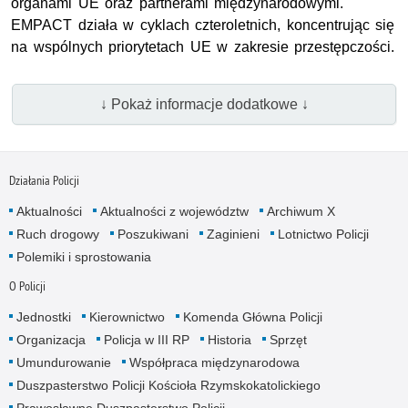
organami UE oraz partnerami międzynarodowymi.
EMPACT działa w cyklach czteroletnich, koncentrując się
na wspólnych priorytetach UE w zakresie przestępczości.
↓ Pokaż informacje dodatkowe ↓
Działania Policji
Aktualności
Aktualności z województw
Archiwum X
Ruch drogowy
Poszukiwani
Zaginieni
Lotnictwo Policji
Polemiki i sprostowania
O Policji
Jednostki
Kierownictwo
Komenda Główna Policji
Organizacja
Policja w III RP
Historia
Sprzęt
Umundurowanie
Współpraca międzynarodowa
Duszpasterstwo Policji Kościoła Rzymskokatolickiego
Prawosławne Duszpasterstwo Policji