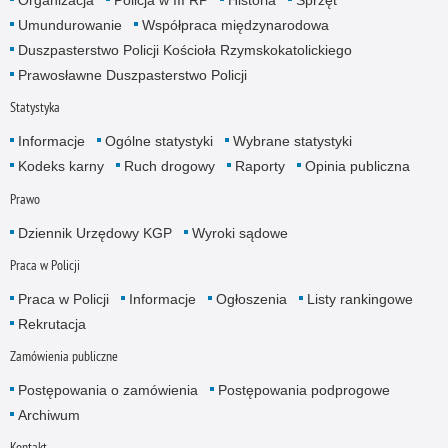
Organizacja
Policja w III RP
Historia
Sprzęt
Umundurowanie
Współpraca międzynarodowa
Duszpasterstwo Policji Kościoła Rzymskokatolickiego
Prawosławne Duszpasterstwo Policji
Statystyka
Informacje
Ogólne statystyki
Wybrane statystyki
Kodeks karny
Ruch drogowy
Raporty
Opinia publiczna
Prawo
Dziennik Urzędowy KGP
Wyroki sądowe
Praca w Policji
Praca w Policji
Informacje
Ogłoszenia
Listy rankingowe
Rekrutacja
Zamówienia publiczne
Postępowania o zamówienia
Postępowania podprogowe
Archiwum
Kontakt