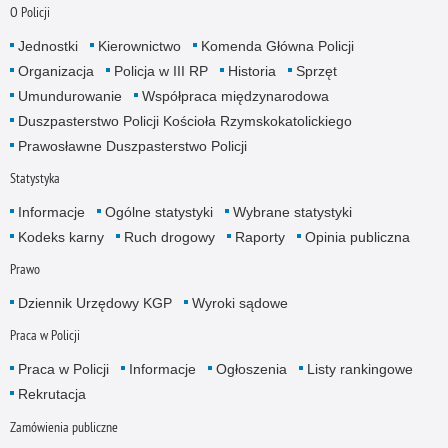
O Policji
Jednostki
Kierownictwo
Komenda Główna Policji
Organizacja
Policja w III RP
Historia
Sprzęt
Umundurowanie
Współpraca międzynarodowa
Duszpasterstwo Policji Kościoła Rzymskokatolickiego
Prawosławne Duszpasterstwo Policji
Statystyka
Informacje
Ogólne statystyki
Wybrane statystyki
Kodeks karny
Ruch drogowy
Raporty
Opinia publiczna
Prawo
Dziennik Urzędowy KGP
Wyroki sądowe
Praca w Policji
Praca w Policji
Informacje
Ogłoszenia
Listy rankingowe
Rekrutacja
Zamówienia publiczne