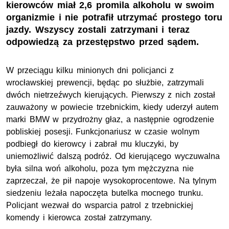
kierowców miał 2,6 promila alkoholu w swoim
organizmie i nie potrafił utrzymać prostego toru
jazdy. Wszyscy zostali zatrzymani i teraz
odpowiedzą za przestępstwo przed sądem.
W przeciągu kilku minionych dni policjanci z
wrocławskiej prewencji, będąc po służbie, zatrzymali
dwóch nietrzeźwych kierujących. Pierwszy z nich został
zauważony w powiecie trzebnickim, kiedy uderzył autem
marki BMW w przydrożny głaz, a następnie ogrodzenie
pobliskiej posesji. Funkcjonariusz w czasie wolnym
podbiegł do kierowcy i zabrał mu kluczyki, by
uniemożliwić dalszą podróż. Od kierującego wyczuwalna
była silna woń alkoholu, poza tym mężczyzna nie
zaprzeczał, że pił napoje wysokoprocentowe. Na tylnym
siedzeniu leżała napoczęta butelka mocnego trunku.
Policjant wezwał do wsparcia patrol z trzebnickiej
komendy i kierowca został zatrzymany.