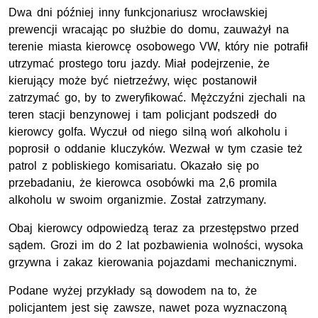
Dwa dni później inny funkcjonariusz wrocławskiej
prewencji wracając po służbie do domu, zauważył na
terenie miasta kierowcę osobowego VW, który nie potrafił
utrzymać prostego toru jazdy. Miał podejrzenie, że
kierujący może być nietrzeźwy, więc postanowił
zatrzymać go, by to zweryfikować. Mężczyźni zjechali na
teren stacji benzynowej i tam policjant podszedł do
kierowcy golfa. Wyczuł od niego silną woń alkoholu i
poprosił o oddanie kluczyków. Wezwał w tym czasie też
patrol z pobliskiego komisariatu. Okazało się po
przebadaniu, że kierowca osobówki ma 2,6 promila
alkoholu w swoim organizmie. Został zatrzymany.
Obaj kierowcy odpowiedzą teraz za przestępstwo przed
sądem. Grozi im do 2 lat pozbawienia wolności, wysoka
grzywna i zakaz kierowania pojazdami mechanicznymi.
Podane wyżej przykłady są dowodem na to, że
policjantem jest się zawsze, nawet poza wyznaczoną