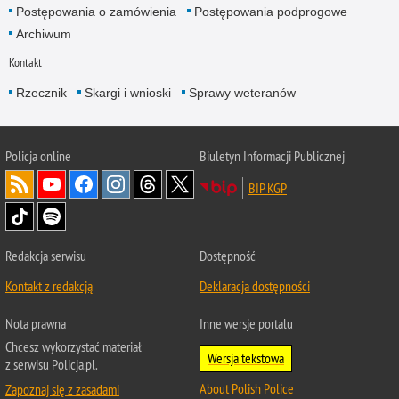
Postępowania o zamówienia
Postępowania podprogowe
Archiwum
Kontakt
Rzecznik
Skargi i wnioski
Sprawy weteranów
Policja
online
Biuletyn Informacji Publicznej
BIP KGP
Redakcja serwisu
Dostępność
Kontakt z redakcją
Deklaracja dostępności
Nota prawna
Inne wersje portalu
Chcesz wykorzystać materiał
Wersja tekstowa
z serwisu Policja.pl.
About Polish Police
Zapoznaj się z zasadami