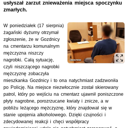
usłyszał zarzut znieważenia miejsca spoczynku
zmarłych.
W poniedziałek (17 sierpnia)
żagański dyżurny otrzymał
zgłoszenie, że w Gozdnicy
na cmentarzu komunalnym
mężczyzna niszczy
nagrobki. Całą sytuację,
czyli niszczącego nagrobki
mężczyznę zobaczyła
mieszkanka Gozdnicy i to ona natychmiast zadzwoniła
po Policję. Na miejsce niezwłocznie został skierowany
patrol, który po wejściu na cmentarz ujawnił poniszczone
płyty nagrobne, porozrzucane kwiaty i znicze, a w
pobliżu leżącego mężczyznę, który znajdował się w
stanie upojenia alkoholowego. Dzięki czujności i
zdecydowanej reakcji i chęci współpracy