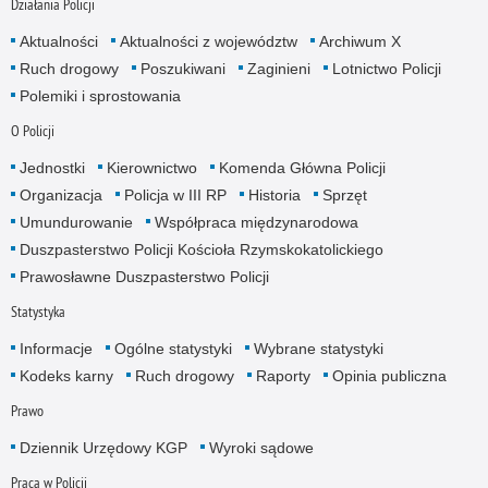
Działania Policji
Aktualności
Aktualności z województw
Archiwum X
Ruch drogowy
Poszukiwani
Zaginieni
Lotnictwo Policji
Polemiki i sprostowania
O Policji
Jednostki
Kierownictwo
Komenda Główna Policji
Organizacja
Policja w III RP
Historia
Sprzęt
Umundurowanie
Współpraca międzynarodowa
Duszpasterstwo Policji Kościoła Rzymskokatolickiego
Prawosławne Duszpasterstwo Policji
Statystyka
Informacje
Ogólne statystyki
Wybrane statystyki
Kodeks karny
Ruch drogowy
Raporty
Opinia publiczna
Prawo
Dziennik Urzędowy KGP
Wyroki sądowe
Praca w Policji