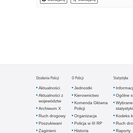
Działania Policji
O Policji
Statystyka
Aktualności
Jednostki
Informac
Aktualności z
Kierownictwo
Ogólne st
województw
Komenda Główna
Wybrane
Archiwum X
Policji
statystyki
Ruch drogowy
Organizacja
Kodeks k
Poszukiwani
Policja w III RP
Ruch dr
Zaginieni
Historia
Raporty