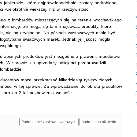
by jubilerskie, które najprawdopodobniej zostały podrobione,
wielokrotnie większej, niż w rzeczywistości.
nego z lombardów mieszczących się na terenie wrocławskiego
 informację, że mogą się tam znajdować produkty, które
h, nie są oryginalne. Na półkach wystawowych miała być
 z logotypami światowych marek. Jednak jej jakość mogła
 wspólnego.
drabianych produktów jest niezgodne z prawem, mundurowi
ich. W sprawie ich sprzedaży policjanci przeprowadzili
lombardzie.
ucentów może przekraczać kilkadziesiąt tysięcy złotych.
ynności w tej sprawie. Za wprowadzanie do obrotu produktów
kara do 2 lat pozbawienia wolności.
Podrabianie znaków towarowych
podrobiona biżuteria