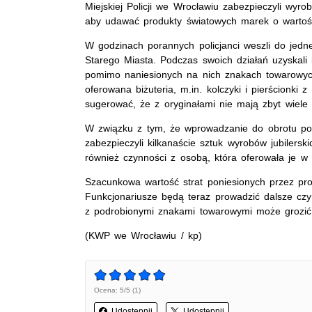
Miejskiej Policji we Wrocławiu zabezpieczyli wyro
aby udawać produkty światowych marek o wartości 
W godzinach porannych policjanci weszli do jed
Starego Miasta. Podczas swoich działań uzyskali
pomimo naniesionych na nich znakach towarowyc
oferowana biżuteria, m.in. kolczyki i pierścionki
sugerować, że z oryginałami nie mają zbyt wiele
W związku z tym, że wprowadzanie do obrotu po
zabezpieczyli kilkanaście sztuk wyrobów jubilersk
również czynności z osobą, która oferowała je w 
Szacunkowa wartość strat poniesionych przez prod
Funkcjonariusze będą teraz prowadzić dalsze cz
z podrobionymi znakami towarowymi może grozić 
(KWP we Wrocławiu / kp)
Ocena: 5/5 (1)
Udostępnij
Udostępnij