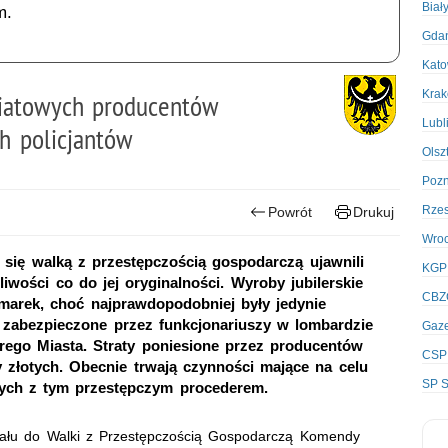
Biał
m.
Gda
Kato
Kra
wiatowych producentów
Lubl
h policjantów
Olsz
Poz
Rze
Powrót
Drukuj
Wro
 się walką z przestępczością gospodarczą ujawnili
KGP
pliwości co do jej oryginalności. Wyroby jubilerskie
CBZ
marek, choć najprawdopodobniej były jedynie
y zabezpieczone przez funkcjonariuszy w lombardzie
Gaze
rego Miasta. Straty poniesione przez producentów
CSP
y złotych. Obecnie trwają czynności mające na celu
SP S
nych z tym przestępczym procederem.
iału do Walki z Przestępczością Gospodarczą Komendy