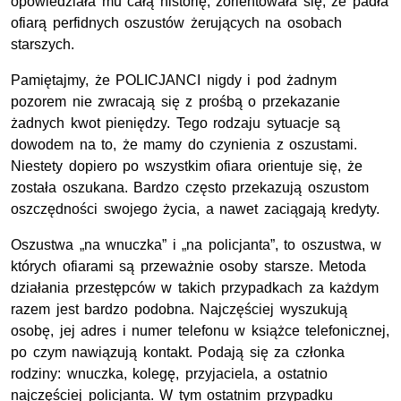
opowiedziała mu całą historię, zorientowała się, że padła
ofiarą perfidnych oszustów żerujących na osobach
starszych.
Pamiętajmy, że POLICJANCI nigdy i pod żadnym
pozorem nie zwracają się z prośbą o przekazanie
żadnych kwot pieniędzy. Tego rodzaju sytuacje są
dowodem na to, że mamy do czynienia z oszustami.
Niestety dopiero po wszystkim ofiara orientuje się, że
została oszukana. Bardzo często przekazują oszustom
oszczędności swojego życia, a nawet zaciągają kredyty.
Oszustwa „na wnuczka” i „na policjanta”, to oszustwa, w
których ofiarami są przeważnie osoby starsze. Metoda
działania przestępców w takich przypadkach za każdym
razem jest bardzo podobna. Najczęściej wyszukują
osobę, jej adres i numer telefonu w książce telefonicznej,
po czym nawiązują kontakt. Podają się za członka
rodziny: wnuczka, kolegę, przyjaciela, a ostatnio
najczęściej policjanta. W tym ostatnim przypadku