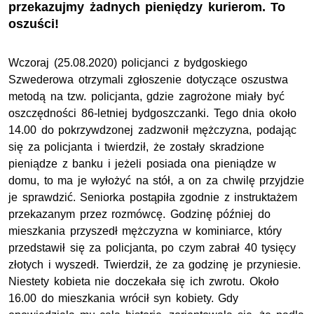
przekazujmy żadnych pieniędzy kurierom. To
oszuści!
Wczoraj (25.08.2020) policjanci z bydgoskiego
Szwederowa otrzymali zgłoszenie dotyczące oszustwa
metodą na tzw. policjanta, gdzie zagrożone miały być
oszczędności 86-letniej bydgoszczanki. Tego dnia około
14.00 do pokrzywdzonej zadzwonił mężczyzna, podając
się za policjanta i twierdził, że zostały skradzione
pieniądze z banku i jeżeli posiada ona pieniądze w
domu, to ma je wyłożyć na stół, a on za chwilę przyjdzie
je sprawdzić. Seniorka postąpiła zgodnie z instruktażem
przekazanym przez rozmówcę. Godzinę później do
mieszkania przyszedł mężczyzna w kominiarce, który
przedstawił się za policjanta, po czym zabrał 40 tysięcy
złotych i wyszedł. Twierdził, że za godzinę je przyniesie.
Niestety kobieta nie doczekała się ich zwrotu. Około
16.00 do mieszkania wrócił syn kobiety. Gdy