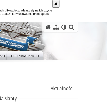
ych plików, to zgadzasz się na ich użycie
. Brak zmiany ustawienia przeglądarki
otwórz wysz
AKT
OCHRONA DANYCH
Aktualności
Na skróty