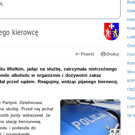
Biał
m.
Gda
Kato
Kra
nego kierowcę
Lubl
Olsz
Powrót
Drukuj
Poz
Rze
lu Wielkim, jadąc na służbę, zatrzymała nietrzeźwego
Wro
omile alkoholu w organizmie i dożywotni zakaz
KGP
dał przed sądem. Reagujmy, widząc pijanego kierowcę,
CBZ
Gaze
Partynii. Dzielnicowa
CSP
na służbę. Przed nią jechał
osób jazdy wskazywał, że
SP S
 na stację benzynową.
hodu i podeszła do
 i powiadomiła