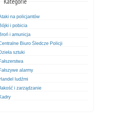
Kategorie
Ataki na policjantów
Bójki i pobicia
Broń i amunicja
Centralne Biuro Śledcze Policji
Dzieła sztuki
Fałszerstwa
Fałszywe alarmy
Handel ludźmi
Jakość i zarządzanie
Kadry
Kobiety w Policji
Korupcja
Kradzież