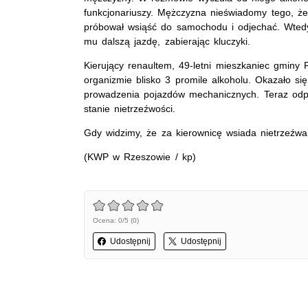
funkcjonariuszy. Mężczyzna nieświadomy tego, że
próbował wsiąść do samochodu i odjechać. Wtedy
mu dalszą jazdę, zabierając kluczyki.
Kierujący renaultem, 49-letni mieszkaniec gminy 
organizmie blisko 3 promile alkoholu. Okazało s
prowadzenia pojazdów mechanicznych. Teraz odp
stanie nietrzeźwości.
Gdy widzimy, że za kierownicę wsiada nietrzeźw
(KWP w Rzeszowie / kp)
Ocena: 0/5 (0)
Udostępnij
Udostępnij