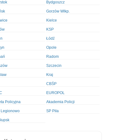
ystok
Bydgoszcz
ńsk
Gorzów Wlkp.
wice
Kielce
ków
KSP
in
Łódź
tyn
Opole
nań
Radom
szów
Szczecin
cław
Kraj
CBŚP
C
EUROPOL
ta Policyjna
Akademia Policji
 Legionowo
SP Piła
łupsk