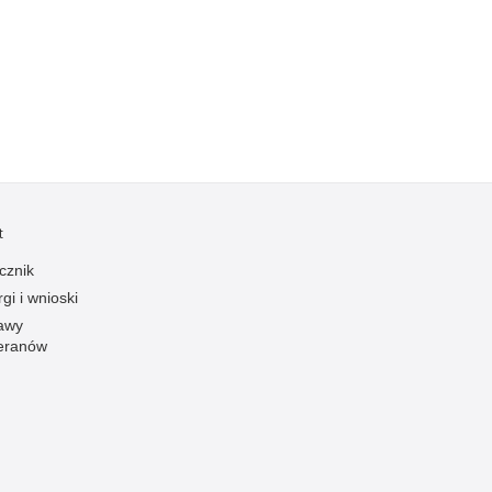
Kradzieże z włamaniem
Kultura
Logistyka, wyposażenie
Materiały wybuchowe
Nagrodzeni policjanci
Napady na banki
Napady na taksówkarzy
t
Napady na tiry
cznik
Nielegalny handel farmaceutykami
gi i wnioski
Nietrzeźwi kierujący
awy
eranów
Nietrzeźwi opiekunowie
Nietrzeźwi pracownicy
Niszczenie mienia
Nowoczesne technologie w pracy Policji
Odpowiedzialność majątkowa Policji