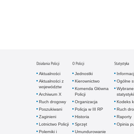
Działania Policji
O Policji
Statystyka
Aktualności
Jednostki
Informac
Aktualności z
Kierownictwo
Ogólne st
województw
Komenda Główna
Wybrane
Archiwum X
Policji
statystyki
Ruch drogowy
Organizacja
Kodeks k
Poszukiwani
Policja w III RP
Ruch dr
Zaginieni
Historia
Raporty
Lotnictwo Policji
Sprzęt
Opinia p
Polemiki i
Umundurowanie