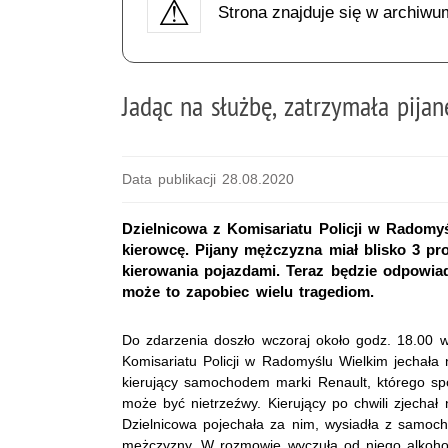
Strona znajduje się w archiwu
Jadąc na służbę, zatrzymała pija
Data publikacji 28.08.2020
Dzielnicowa z Komisariatu Policji w Radomyś
kierowcę. Pijany mężczyzna miał blisko 3 pr
kierowania pojazdami. Teraz będzie odpowia
może to zapobiec wielu tragediom.
Do zdarzenia doszło wczoraj około godz. 18.00 w 
Komisariatu Policji w Radomyślu Wielkim jechała 
kierujący samochodem marki Renault, którego sp
może być nietrzeźwy. Kierujący po chwili zjechał
Dzielnicowa pojechała za nim, wysiadła z samoc
mężczyzny. W rozmowie wyczuła od niego alkohol