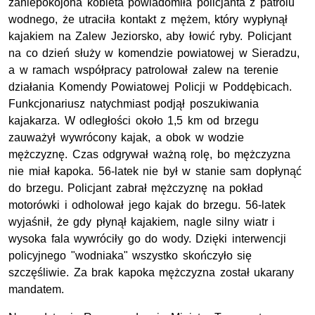
zaniepokojona kobieta powiadomiła policjanta z patrolu
wodnego, że utraciła kontakt z mężem, który wypłynął
kajakiem na Zalew Jeziorsko, aby łowić ryby. Policjant
na co dzień służy w komendzie powiatowej w Sieradzu,
a w ramach współpracy patrolował zalew na terenie
działania Komendy Powiatowej Policji w Poddębicach.
Funkcjonariusz natychmiast podjął poszukiwania
kajakarza. W odległości około 1,5 km od brzegu
zauważył wywrócony kajak, a obok w wodzie
mężczyznę. Czas odgrywał ważną rolę, bo mężczyzna
nie miał kapoka. 56-latek nie był w stanie sam dopłynąć
do brzegu. Policjant zabrał mężczyznę na pokład
motorówki i odholował jego kajak do brzegu. 56-latek
wyjaśnił, że gdy płynął kajakiem, nagle silny wiatr i
wysoka fala wywróciły go do wody. Dzięki interwencji
policyjnego "wodniaka" wszystko skończyło się
szczęśliwie. Za brak kapoka mężczyzna został ukarany
mandatem.