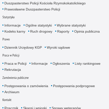
Duszpasterstwo Policji Kościoła Rzymskokatolickiego
Prawosławne Duszpasterstwo Policji
Statystyka
Informacje
Ogólne statystyki
Wybrane statystyki
Kodeks karny
Ruch drogowy
Raporty
Opinia publiczna
Prawo
Dziennik Urzędowy KGP
Wyroki sądowe
Praca w Policji
Praca w Policji
Informacje
Ogłoszenia
Listy rankingowe
Rekrutacja
Zamówienia publiczne
Postępowania o zamówienia
Postępowania podprogowe
Archiwum
Kontakt
Rzecznik
Skargi i wnioski
Sprawy weteranów