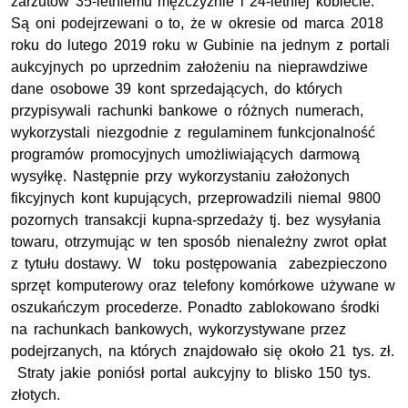
zarzutów 35-letniemu mężczyźnie i 24-letniej kobiecie.
Są oni podejrzewani o to, że w okresie od marca 2018
roku do lutego 2019 roku w Gubinie na jednym z portali
aukcyjnych po uprzednim założeniu na nieprawdziwe
dane osobowe 39 kont sprzedających, do których
przypisywali rachunki bankowe o różnych numerach,
wykorzystali niezgodnie z regulaminem funkcjonalność
programów promocyjnych umożliwiających darmową
wysyłkę. Następnie przy wykorzystaniu założonych
fikcyjnych kont kupujących, przeprowadzili niemal 9800
pozornych transakcji kupna-sprzedaży tj. bez wysyłania
towaru, otrzymując w ten sposób nienależny zwrot opłat
z tytułu dostawy. W toku postępowania zabezpieczono
sprzęt komputerowy oraz telefony komórkowe używane w
oszukańczym procederze. Ponadto zablokowano środki
na rachunkach bankowych, wykorzystywane przez
podejrzanych, na których znajdowało się około 21 tys. zł.
Straty jakie poniósł portal aukcyjny to blisko 150 tys.
złotych.