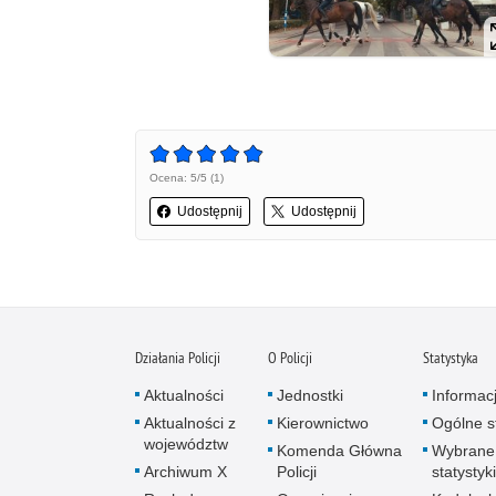
Ocena: 5/5 (1)
Udostępnij
Udostępnij
Działania Policji
O Policji
Statystyka
Aktualności
Jednostki
Informac
Aktualności z
Kierownictwo
Ogólne st
województw
Komenda Główna
Wybrane
Archiwum X
Policji
statystyki