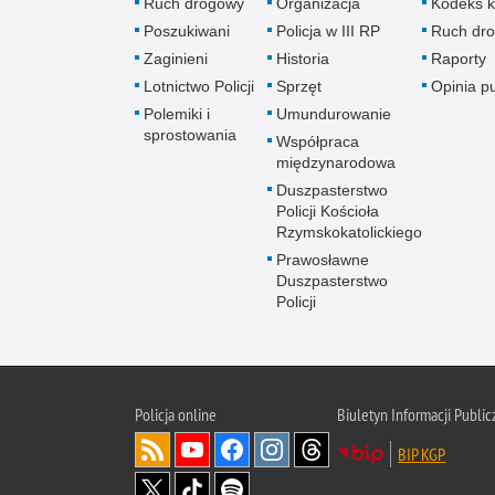
Ruch drogowy
Organizacja
Kodeks k
Poszukiwani
Policja w III RP
Ruch dr
Zaginieni
Historia
Raporty
Lotnictwo Policji
Sprzęt
Opinia p
Polemiki i
Umundurowanie
sprostowania
Współpraca
międzynarodowa
Duszpasterstwo
Policji Kościoła
Rzymskokatolickiego
Prawosławne
Duszpasterstwo
Policji
Policja
online
Biuletyn Informacji Public
BIP KGP