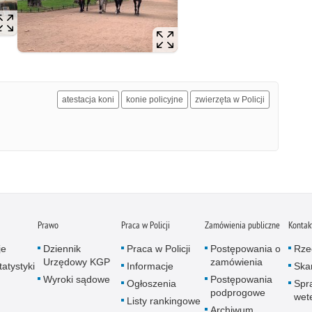
atestacja koni
konie policyjne
zwierzęta w Policji
Prawo
Praca w Policji
Zamówienia publiczne
Kontak
je
Dziennik
Praca w Policji
Postępowania o
Rze
Urzędowy KGP
zamówienia
atystyki
Informacje
Skar
Wyroki sądowe
Postępowania
Ogłoszenia
Spr
podprogowe
wet
Listy rankingowe
Archiwum