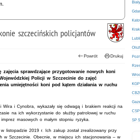
Biał
m.
Gda
Kato
Kra
onie szczecińskich policjantów
Lubl
Olsz
Powrót
Drukuj
Poz
Rze
ę zajęcia sprawdzające przygotowanie nowych koni
Wro
ojewódzkiej Policji w Szczecinie do zajęć
KGP
enia umiejętności koni pod kątem działania w ruchu
CBZ
Gaze
 Wira i Cynobra, wykazały się odwagą i brakiem reakcji na
CSP
zasie na ich wykorzystanie do służby patrolowej w ruchu
u imprez masowych o małym stopniu ryzyka.
SP S
 w listopadzie 2019 r. Ich zakup został zrealizowany przy
h w Szczecinie. Obecnie, w miejscu ich stacjonowania – w