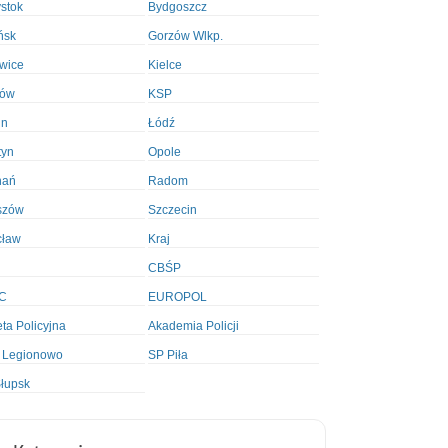
ystok
Bydgoszcz
ńsk
Gorzów Wlkp.
wice
Kielce
ków
KSP
in
Łódź
tyn
Opole
nań
Radom
szów
Szczecin
cław
Kraj
CBŚP
C
EUROPOL
ta Policyjna
Akademia Policji
 Legionowo
SP Piła
łupsk