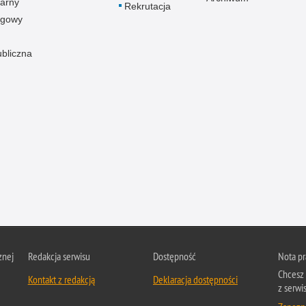
arny
Rekrutacja
ogowy
ubliczna
znej
Redakcja serwisu
Dostępność
Nota p
Chcesz 
Kontakt z redakcją
Deklaracja dostępności
z serwis