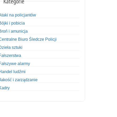
Kategorie
Ataki na policjantów
Bójki i pobicia
Broń i amunicja
Centralne Biuro Śledcze Policji
Dzieła sztuki
Fałszerstwa
Fałszywe alarmy
Handel ludźmi
Jakość i zarządzanie
Kadry
Kobiety w Policji
Korupcja
Kradzież