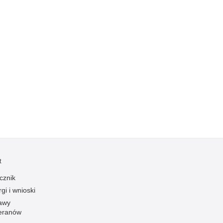
Ofiarni i odważni
Opinia publiczna
Oszustwa
Pedofilia, pornografia dziecięca
Piractwo przemysłowe
Podrabianie znaków towarowych
Pogryzienia przez psy
Polemiki i sprostowania
Policja inaczej
Policjant z pasją
t
Porwania
cznik
Pożary i podpalenia
gi i wnioski
Pranie brudnych pieniędzy
awy
eranów
Prawa człowieka