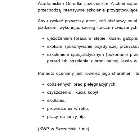
Akademickim Ośrodku Jeździeckim Zachodniopomo
przechodzą intensywne szkolenie przygotowujące j
Aby uzyskać powyższy atest, koń służbowy musi 
jeźdźcem, wykonując szereg ćwiczeń związanych 
ujeżdżeniem (praca w stępie, kłusie, galopie, 
skokami (pokonywanie pojedynczej przeszkody
szkoleniem specjalistycznym (pokonanie prz
petard lub strzelania z broni palnej, jazda w
Ponadto oceniany jest również jego charakter i
codziennych prac pielęgnacyjnych,
czyszczenia i kucia kopyt,
siodłania,
prowadzenia w ręku,
pracy na lonży, itp.
(KWP w Szczecinie / mk)