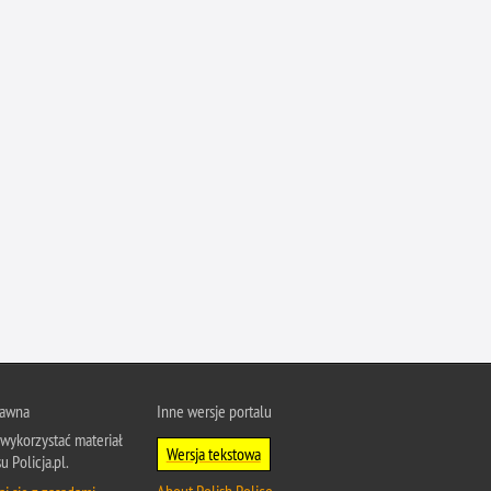
Profanacje, zbeszczeszczania
Profilaktyka
Przemoc domowa
Przemoc w szkole
Przemyt
Przestępczość alkoholowa
Przestępczość bankowa i kredytowa
Przestępczość cudzoziemców
Przestępczość farmaceutyczna
Przestępczość gospodarcza
Przestępczość internetowa
Przestępczość komputerowa
rawna
Inne wersje portalu
Przestępczość kryminalna
wykorzystać materiał
Wersja tekstowa
Przestępczość międzynarodowa
u Policja.pl.
About Polish Police