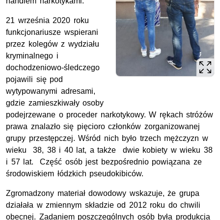
handlem narkotykami.
21 września 2020 roku
funkcjonariusze wspierani
przez kolegów z wydziału
kryminalnego i
dochodzeniowo-śledczego
pojawili się pod
wytypowanymi adresami,
gdzie zamieszkiwały osoby
podejrzewane o proceder narkotykowy. W rękach stróżów
prawa znalazło się pięcioro członków zorganizowanej
grupy przestępczej. Wśród nich było trzech mężczyzn w
wieku 38, 38 i 40 lat, a także dwie kobiety w wieku 38
i 57 lat. Część osób jest bezpośrednio powiązana ze
środowiskiem łódzkich pseudokibiców.
Zgromadzony materiał dowodowy wskazuje, że grupa
działała w zmiennym składzie od 2012 roku do chwili
obecnej. Zadaniem poszczególnych osób była produkcja