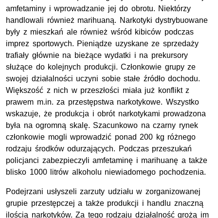
amfetaminy i wprowadzanie jej do obrotu. Niektórzy
handlowali również marihuaną. Narkotyki dystrybuowane
były z mieszkań ale również wśród kibiców podczas
imprez sportowych. Pieniądze uzyskane ze sprzedaży
trafiały głównie na bieżące wydatki i na prekursory
służące do kolejnych produkcji. Członkowie grupy ze
swojej działalności uczyni sobie stałe źródło dochodu.
Większość z nich w przeszłości miała już konflikt z
prawem m.in. za przestępstwa narkotykowe. Wszystko
wskazuje, że produkcja i obrót narkotykami prowadzona
była na ogromną skalę. Szacunkowo na czarny rynek
członkowie mogli wprowadzić ponad 200 kg różnego
rodzaju środków odurzających. Podczas przeszukań
policjanci zabezpieczyli amfetaminę i marihuanę a także
blisko 1000 litrów alkoholu niewiadomego pochodzenia.
Podejrzani usłyszeli zarzuty udziału w zorganizowanej
grupie przestępczej a także produkcji i handlu znaczną
ilością narkotyków. Za tego rodzaju działalność grożą im