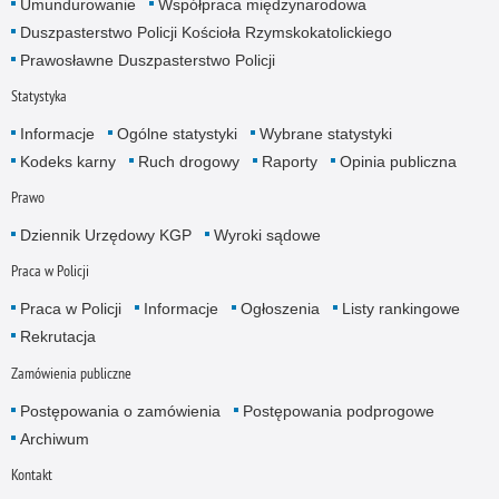
Umundurowanie
Współpraca międzynarodowa
Duszpasterstwo Policji Kościoła Rzymskokatolickiego
Prawosławne Duszpasterstwo Policji
Statystyka
Informacje
Ogólne statystyki
Wybrane statystyki
Kodeks karny
Ruch drogowy
Raporty
Opinia publiczna
Prawo
Dziennik Urzędowy KGP
Wyroki sądowe
Praca w Policji
Praca w Policji
Informacje
Ogłoszenia
Listy rankingowe
Rekrutacja
Zamówienia publiczne
Postępowania o zamówienia
Postępowania podprogowe
Archiwum
Kontakt