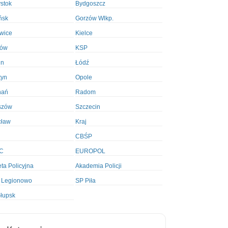
ystok
Bydgoszcz
ńsk
Gorzów Wlkp.
wice
Kielce
ków
KSP
in
Łódź
tyn
Opole
nań
Radom
szów
Szczecin
cław
Kraj
CBŚP
C
EUROPOL
ta Policyjna
Akademia Policji
 Legionowo
SP Piła
łupsk