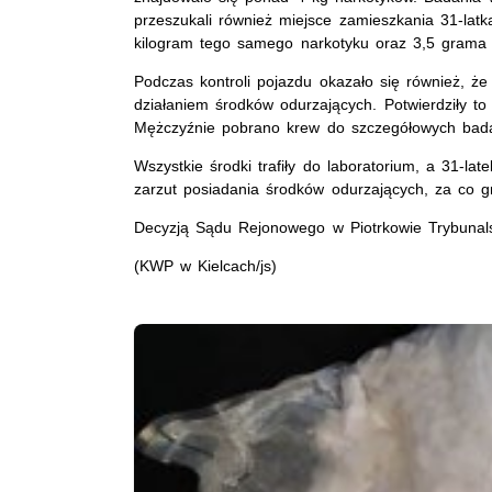
przeszukali również miejsce zamieszkania 31-la
kilogram tego samego narkotyku oraz 3,5 grama 
Podczas kontroli pojazdu okazało się również, ż
działaniem środków odurzających. Potwierdziły 
Mężczyźnie pobrano krew do szczegółowych bad
Wszystkie środki trafiły do laboratorium, a 31-late
zarzut posiadania środków odurzających, za co gr
Decyzją Sądu Rejonowego w Piotrkowie Trybunals
(KWP w Kielcach/js)