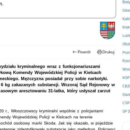
Biał
m.
Gda
Kato
Kra
Lubl
Olsz
Powrót
Drukuj
Poz
Rze
ydziału kryminalnego wraz z funkcjonariuszami
Wro
tykową Komendy Wojewódzkiej Policji w Kielcach
KGP
neckiego. Mężczyzna posiadał przy sobie narkotyki.
d 6 kg zakazanych substancji. Wczoraj Sąd Rejonowy w
CBZ
asowym aresztowaniu 31-latka, który usłyszał zarzut
Gaze
CSP
0 r., Włoszczowscy kryminalni wspólnie z policjantami
SP S
endy Wojewódzkiej Policji w Kielcach na terenie
amochód osobowy marki Skoda. Jak się okazało, w pojeździe
tępnie zidentyfikowały substancję jako mefedron. Policjanci