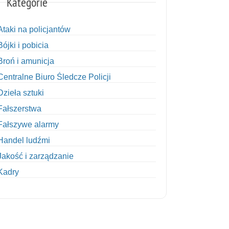
Kategorie
Ataki na policjantów
Bójki i pobicia
Broń i amunicja
Centralne Biuro Śledcze Policji
Dzieła sztuki
Fałszerstwa
Fałszywe alarmy
Handel ludźmi
Jakość i zarządzanie
Kadry
Kobiety w Policji
Korupcja
Kradzież