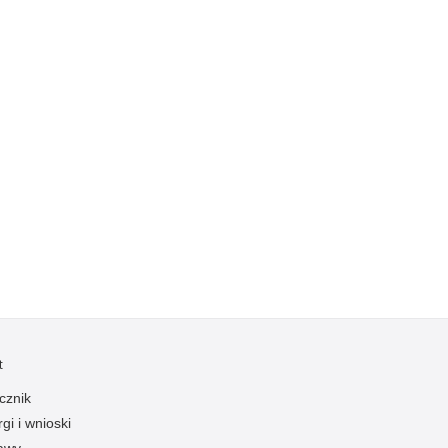
Ruch Drogowy
Samobójstwa
Sport
Stalking
Statystyka
Szkolenia i ćwiczenia
Terroryzm
Unia Europejska
Uprowadzenia
Uroczystości
Utonięcia
t
Współpraca międzynarodowa
Współpraca Policji z innymi podmiotami
cznik
gi i wnioski
Wykroczenia
awy