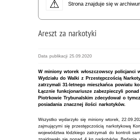
Strona znajduje się w archiwu
Areszt za narkotyki
Data publikacji 25.09.2020
W miniony wtorek włoszczowscy policjanci w
Wydziału do Walki z Przestępczością Narko
zatrzymali 31-letnego mieszkańca powiatu ko
Łącznie funkcjonariusze zabezpieczyli pona
Piotrkowie Trybunalskim zdecydował o tymcz
posiadania znacznej ilości narkotyków.
Wszystko wydarzyło się miniony wtorek, 22.09.202
zajmującymi się przestępczością narkotykową Kom
województwa łódzkiego zatrzymali do kontroli s
znajdowało się ponad 4 kg narkotyków. Badania ws