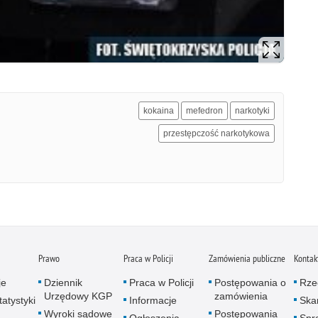
kokaina
mefedron
narkotyki
przestępczość narkotykowa
Prawo
Praca w Policji
Zamówienia publiczne
Kontak
je
Dziennik
Praca w Policji
Postępowania o
Rze
Urzędowy KGP
zamówienia
atystyki
Informacje
Skar
Wyroki sądowe
Postępowania
Ogłoszenia
Spr