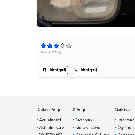
Ocena: 3/5 (4)
Udostępnij
Udostępnij
Działania Policji
O Policji
Statystyka
Aktualności
Jednostki
Informac
Aktualności z
Kierownictwo
Ogólne st
województw
Komenda Główna
Wybrane