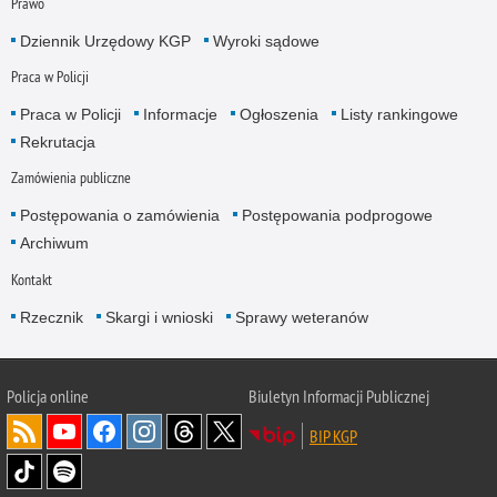
Prawo
Dziennik Urzędowy KGP
Wyroki sądowe
Praca w Policji
Praca w Policji
Informacje
Ogłoszenia
Listy rankingowe
Rekrutacja
Zamówienia publiczne
Postępowania o zamówienia
Postępowania podprogowe
Archiwum
Kontakt
Rzecznik
Skargi i wnioski
Sprawy weteranów
Policja
online
Biuletyn Informacji Publicznej
BIP KGP