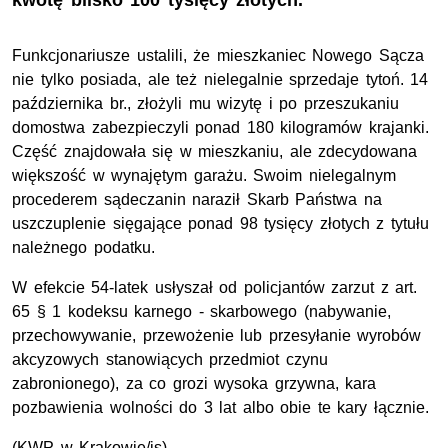
kwotę blisko 100 tysięcy złotych.
Funkcjonariusze ustalili, że mieszkaniec Nowego Sącza
nie tylko posiada, ale też nielegalnie sprzedaje tytoń. 14
października br., złożyli mu wizytę i po przeszukaniu
domostwa zabezpieczyli ponad 180 kilogramów krajanki.
Część znajdowała się w mieszkaniu, ale zdecydowana
większość w wynajętym garażu. Swoim nielegalnym
procederem sądeczanin naraził Skarb Państwa na
uszczuplenie sięgające ponad 98 tysięcy złotych z tytułu
należnego podatku.
W efekcie 54-latek usłyszał od policjantów zarzut z art.
65 § 1 kodeksu karnego - skarbowego (nabywanie,
przechowywanie, przewożenie lub przesyłanie wyrobów
akcyzowych stanowiących przedmiot czynu
zabronionego), za co grozi wysoka grzywna, kara
pozbawienia wolności do 3 lat albo obie te kary łącznie.
(KWP w Krakowie/js)