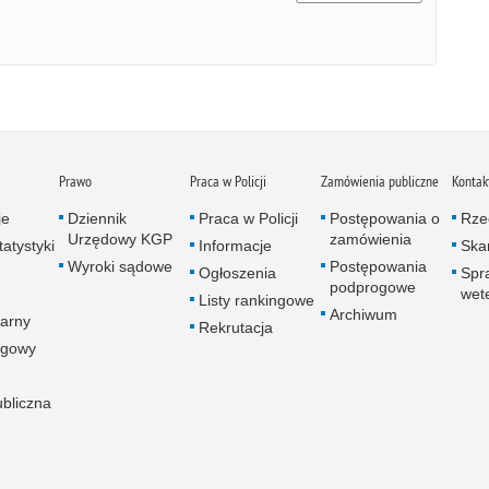
Prawo
Praca w Policji
Zamówienia publiczne
Kontak
je
Dziennik
Praca w Policji
Postępowania o
Rze
Urzędowy KGP
zamówienia
atystyki
Informacje
Skar
Wyroki sądowe
Postępowania
Ogłoszenia
Spr
podprogowe
wet
Listy rankingowe
Archiwum
arny
Rekrutacja
ogowy
ubliczna