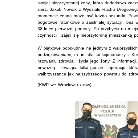
swojej nieprzytomnej żony, która dodatkowo zaczęł
sierż. Jakub Nowak z Wydziału Ruchu Drogowego 
momencie cenna może być każda sekunda. Powiado
pogotowie ratunkowe o zaistniałej sytuacji i bez
38-latce pierwszej pomocy. Po przybyciu na miejs
czynności i zajęli się nieprzytomną mieszkanką p
W piątkowe popołudnie na jednym z wałbrzyskich p
podziękowaniami, m. in. dla funkcjonariuszy z Ko
ratowaniu zdrowia i życia jego żony. Z informacji,
poważną – trwająca kilka godzin - operację, któ
wałbrzyszance jak najszybszego powrotu do zdro
(KWP we Wrocławiu / mw)