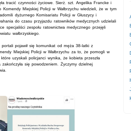
a tracić czynności życiowe. Sierż. szt. Angelika Francke i
Komendy Miejskiej Policji w Wałbrzychu wiedzieli, że w tym
mili dyżurnego Komisariatu Policji w Głuszycy i
 wahania do czasu przyjazdu ratowników medycznych udzielali
ce specjaliści zespołu ratownictwa medycznego przejęli
owiatu wałbrzyskiego.
ortali pojawił się komunikat od męża 38-latki z
mendy Miejskiej Policji w Wałbrzychu za to, że pomogli w
 które uzyskali policjanci wynika, że kobieta przeszła
ra zakończyła się powodzeniem. Życzymy dzielnej
wia.