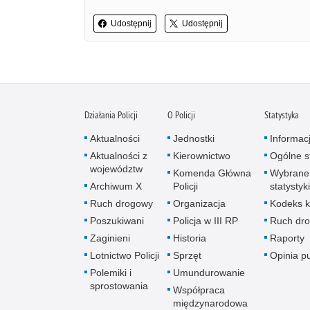
Udostępnij
Udostępnij
Działania Policji
O Policji
Statystyka
Aktualności
Jednostki
Informac
Aktualności z
Kierownictwo
Ogólne st
województw
Komenda Główna
Wybrane
Archiwum X
Policji
statystyki
Ruch drogowy
Organizacja
Kodeks k
Poszukiwani
Policja w III RP
Ruch dr
Zaginieni
Historia
Raporty
Lotnictwo Policji
Sprzęt
Opinia p
Polemiki i
Umundurowanie
sprostowania
Współpraca
międzynarodowa