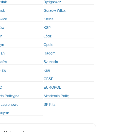
ystok
Bydgoszcz
ńsk
Gorzów Wlkp.
wice
Kielce
ków
KSP
in
Łódź
tyn
Opole
nań
Radom
szów
Szczecin
cław
Kraj
CBŚP
C
EUROPOL
ta Policyjna
Akademia Policji
 Legionowo
SP Piła
łupsk