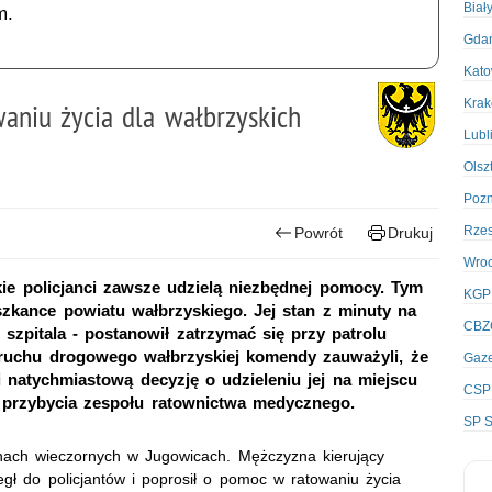
Biał
m.
Gda
Kato
Kra
aniu życia dla wałbrzyskich
Lubl
Olsz
Poz
Rze
Powrót
Drukuj
Wro
kie policjanci zawsze udzielą niezbędnej pomocy. Tym
KGP
szkance powiatu wałbrzyskiego. Jej stan z minuty na
CBZ
 szpitala - postanowił zatrzymać się przy patrolu
e ruchu drogowego wałbrzyskiej komendy zauważyli, że
Gaze
li natychmiastową decyzję o udzieleniu jej na miejscu
CSP
przybycia zespołu ratownictwa medycznego.
SP S
inach wieczornych w Jugowicach. Mężczyzna kierujący
ł do policjantów i poprosił o pomoc w ratowaniu życia