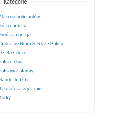
Kategorie
Ataki na policjantów
Bójki i pobicia
Broń i amunicja
Centralne Biuro Śledcze Policji
Dzieła sztuki
Fałszerstwa
Fałszywe alarmy
Handel ludźmi
Jakość i zarządzanie
Kadry
Kobiety w Policji
Korupcja
Kradzież