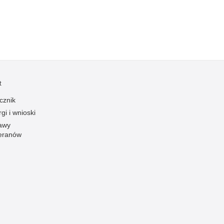
Ofiarni i odważni
Opinia publiczna
Oszustwa
Pedofilia, pornografia dziecięca
Piractwo przemysłowe
t
Podrabianie znaków towarowych
cznik
Pogryzienia przez psy
gi i wnioski
Polemiki i sprostowania
awy
eranów
Policja inaczej
Policjant z pasją
Porwania
Pożary i podpalenia
Pranie brudnych pieniędzy
Prawa człowieka