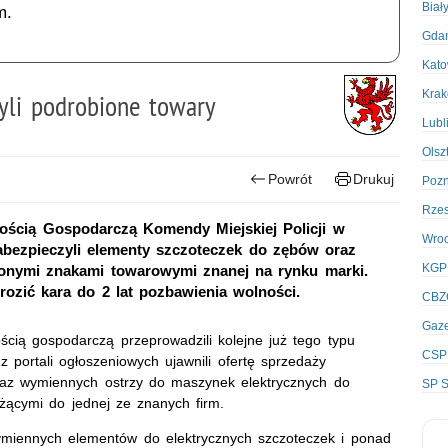
Biał
m.
Gda
Kato
Kra
zyli podrobione towary
Lubl
Olsz
Powrót
Drukuj
Poz
Rze
zością Gospodarczą Komendy Miejskiej Policji w
Wro
bezpieczyli elementy szczoteczek do zębów oraz
KGP
ionymi znakami towarowymi znanej na rynku marki.
ozić kara do 2 lat pozbawienia wolności.
CBZ
Gaze
ścią gospodarczą przeprowadzili kolejne już tego typu
CSP
z portali ogłoszeniowych ujawnili ofertę sprzedaży
az wymiennych ostrzy do maszynek elektrycznych do
SP S
żącymi do jednej ze znanych firm.
ymiennych elementów do elektrycznych szczoteczek i ponad