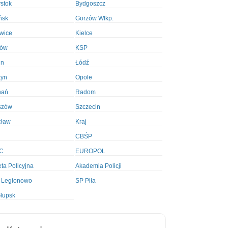
ystok
Bydgoszcz
ńsk
Gorzów Wlkp.
wice
Kielce
ków
KSP
in
Łódź
tyn
Opole
nań
Radom
szów
Szczecin
cław
Kraj
CBŚP
C
EUROPOL
ta Policyjna
Akademia Policji
 Legionowo
SP Piła
łupsk