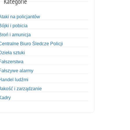
Kategorie
Ataki na policjantów
Bójki i pobicia
Broń i amunicja
Centralne Biuro Śledcze Policji
Dzieła sztuki
Fałszerstwa
Fałszywe alarmy
Handel ludźmi
Jakość i zarządzanie
Kadry
Kobiety w Policji
Korupcja
Kradzież