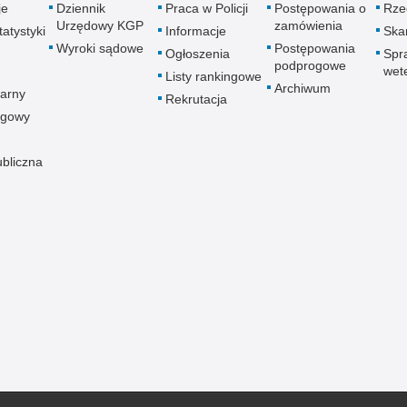
je
Dziennik
Praca w Policji
Postępowania o
Rze
Urzędowy KGP
zamówienia
atystyki
Informacje
Skar
Wyroki sądowe
Postępowania
Ogłoszenia
Spr
podprogowe
wet
Listy rankingowe
Archiwum
arny
Rekrutacja
ogowy
ubliczna