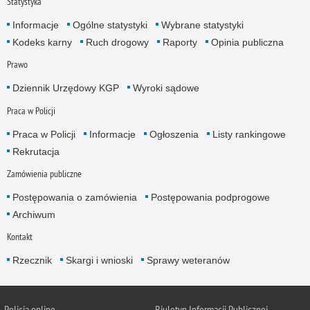
Statystyka
Informacje
Ogólne statystyki
Wybrane statystyki
Kodeks karny
Ruch drogowy
Raporty
Opinia publiczna
Prawo
Dziennik Urzędowy KGP
Wyroki sądowe
Praca w Policji
Praca w Policji
Informacje
Ogłoszenia
Listy rankingowe
Rekrutacja
Zamówienia publiczne
Postępowania o zamówienia
Postępowania podprogowe
Archiwum
Kontakt
Rzecznik
Skargi i wnioski
Sprawy weteranów
Policja
online
Biuletyn Informacji Publicznej