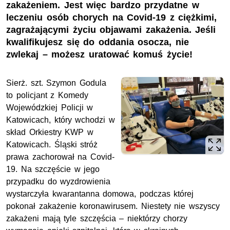
zakażeniem. Jest więc bardzo przydatne w
leczeniu osób chorych na Covid-19 z ciężkimi,
zagrażającymi życiu objawami zakażenia. Jeśli
kwalifikujesz się do oddania osocza, nie
zwlekaj – możesz uratować komuś życie!
Sierż. szt. Szymon Godula
to policjant z Komedy
Wojewódzkiej Policji w
Katowicach, który wchodzi w
skład Orkiestry KWP w
Katowicach. Śląski stróż
prawa zachorował na Covid-
19. Na szczęście w jego
przypadku do wyzdrowienia
wystarczyła kwarantanna domowa, podczas której
pokonał zakażenie koronawirusem. Niestety nie wszyscy
zakażeni mają tyle szczęścia – niektórzy chorzy