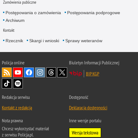
Zamówienia publiczne
Postępowania o zamówienia
Postępowania podprogowe
Archiwum
Kontakt
Rzecznik
Skargi i wnioski
Sprawy weteranów
Policja
online
Biuletyn Informacji Publicznej
BIP KGP
Redakcja serwisu
Dostępność
Kontakt z redakcją
Deklaracja dostępności
Nota prawna
Inne wersje portalu
Chcesz wykorzystać materiał
Wersja tekstowa
z serwisu Policja.pl.