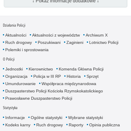
↓ Pokaż informacje dodatkowe ↓
Działania Policji
Aktualności
Aktualności z województw
Archiwum X
Ruch drogowy
Poszukiwani
Zaginieni
Lotnictwo Policji
Polemiki i sprostowania
O Policji
Jednostki
Kierownictwo
Komenda Główna Policji
Organizacja
Policja w III RP
Historia
Sprzęt
Umundurowanie
Współpraca międzynarodowa
Duszpasterstwo Policji Kościoła Rzymskokatolickiego
Prawosławne Duszpasterstwo Policji
Statystyka
Informacje
Ogólne statystyki
Wybrane statystyki
Kodeks karny
Ruch drogowy
Raporty
Opinia publiczna