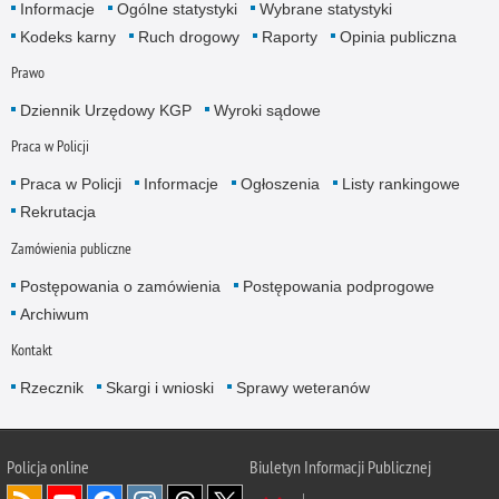
Informacje
Ogólne statystyki
Wybrane statystyki
Kodeks karny
Ruch drogowy
Raporty
Opinia publiczna
Prawo
Dziennik Urzędowy KGP
Wyroki sądowe
Praca w Policji
Praca w Policji
Informacje
Ogłoszenia
Listy rankingowe
Rekrutacja
Zamówienia publiczne
Postępowania o zamówienia
Postępowania podprogowe
Archiwum
Kontakt
Rzecznik
Skargi i wnioski
Sprawy weteranów
Policja
online
Biuletyn Informacji Publicznej