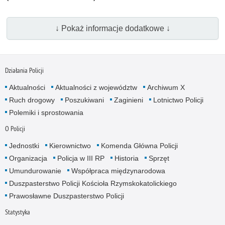
↓ Pokaż informacje dodatkowe ↓
Działania Policji
Aktualności
Aktualności z województw
Archiwum X
Ruch drogowy
Poszukiwani
Zaginieni
Lotnictwo Policji
Polemiki i sprostowania
O Policji
Jednostki
Kierownictwo
Komenda Główna Policji
Organizacja
Policja w III RP
Historia
Sprzęt
Umundurowanie
Współpraca międzynarodowa
Duszpasterstwo Policji Kościoła Rzymskokatolickiego
Prawosławne Duszpasterstwo Policji
Statystyka