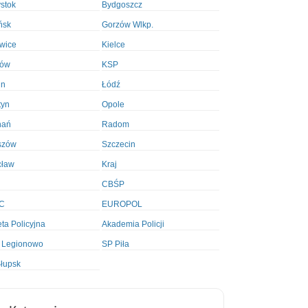
ystok
Bydgoszcz
ńsk
Gorzów Wlkp.
wice
Kielce
ków
KSP
in
Łódź
tyn
Opole
nań
Radom
szów
Szczecin
cław
Kraj
CBŚP
C
EUROPOL
ta Policyjna
Akademia Policji
 Legionowo
SP Piła
łupsk