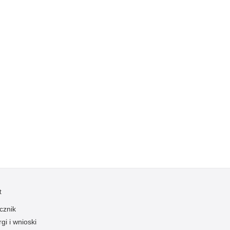
Przestępczość narkotykowa
Przestępczość nieletnich
Przestępczość paliwowa
Przestępczość przeciwko porządkowi
publicznemu
Przestępczość przeciwko prawom
autorskim
Przestępczość przeciwko środowisku
Przestępczość przeciwko zwierzętom
Przestępczość przeciwko życiu
Przestępczość samochodowa
Przestępczość seksualna
Przestępczość ubezpieczeniowa
t
Przewinienia w Policji
cznik
Pseudokibice
gi i wnioski
Rozboje