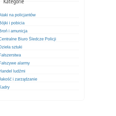
Kategorie
Ataki na policjantów
Bójki i pobicia
Broń i amunicja
Centralne Biuro Śledcze Policji
Dzieła sztuki
Fałszerstwa
Fałszywe alarmy
Handel ludźmi
Jakość i zarządzanie
Kadry
Kobiety w Policji
Korupcja
Kradzież