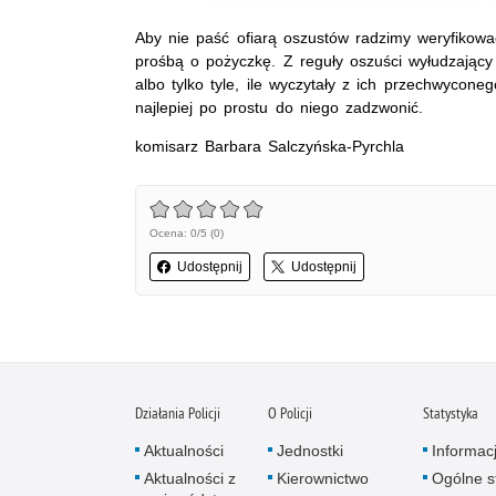
Aby nie paść ofiarą oszustów radzimy weryfikow
prośbą o pożyczkę. Z reguły oszuści wyłudzający
albo tylko tyle, ile wyczytały z ich przechwycon
najlepiej po prostu do niego zadzwonić.
komisarz Barbara Salczyńska-Pyrchla
Ocena: 0/5 (0)
Udostępnij
Udostępnij
Działania Policji
O Policji
Statystyka
Aktualności
Jednostki
Informac
Aktualności z
Kierownictwo
Ogólne st