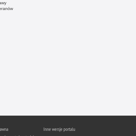
awy
Ruch Drogowy
eranów
Samobójstwa
Sport
Stalking
Statystyka
Szkolenia i ćwiczenia
Terroryzm
Unia Europejska
Uprowadzenia
Uroczystości
Utonięcia
Współpraca międzynarodowa
Współpraca Policji z innymi podmiotami
rawna
Inne wersje portalu
Wykroczenia