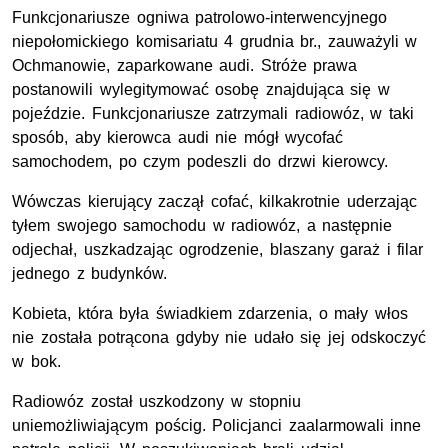
Funkcjonariusze ogniwa patrolowo-interwencyjnego
niepołomickiego komisariatu
4 grudnia br.,
zauważyli w
Ochmanowie, zaparkowane audi. Stróże prawa
postanowili wylegitymować osobę znajdująca się w
pojeździe. Funkcjonariusze zatrzymali radiowóz, w taki
sposób, aby kierowca audi nie mógł wycofać
samochodem, po czym podeszli do drzwi kierowcy.
Wówczas kierujący zaczął cofać, kilkakrotnie uderzając
tyłem swojego samochodu w radiowóz, a następnie
odjechał, uszkadzając ogrodzenie, blaszany garaż i filar
jednego z budynków.
Kobieta, która była świadkiem zdarzenia, o mały włos
nie została potrącona gdyby nie udało się jej odskoczyć
w bok.
Radiowóz został uszkodzony w stopniu
uniemożliwiającym pościg. Policjanci zaalarmowali inne