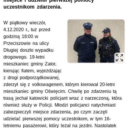
miejsce i udzielili pierwszej pomocy
uczestnikom zdarzenia.
W piątkowy wieczór,
4.12.2020 r., tuż przed
godziną 18:00 w
Przeciszowie na ulicy
Długiej doszło wypadku
drogowego. 19-letni
mieszkaniec gminy Zator,
kierując fiatem, wyjeżdżając
z drogi podporządkowanej,
zderzył się z volkswagenem, którym kierował 20-letni
mieszkaniec gminy Oświęcim. Chwilę po zdarzeniu tą
trasą jechał katowicki policjant wraz z narzeczoną, która
również służy w Policji. Młodzi policjanci natychmiast
zabezpieczyli miejsce zdarzenia, po czym zaczęli
udzielać pierwszej pomocy uczestnikom, w tym 16-
letniemu pasażerowi, który leżał na jezdni. Nastolatek