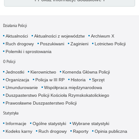
Działania Policji
Aktualności
Aktualności z województw
Archiwum X
Ruch drogowy
Poszukiwani
Zaginieni
Lotnictwo Policji
Polemiki i sprostowania
O Policji
Jednostki
Kierownictwo
Komenda Główna Policji
Organizacja
Policja w III RP
Historia
Sprzęt
Umundurowanie
Współpraca międzynarodowa
Duszpasterstwo Policji Kościoła Rzymskokatolickiego
Prawosławne Duszpasterstwo Policji
Statystyka
Informacje
Ogólne statystyki
Wybrane statystyki
Kodeks karny
Ruch drogowy
Raporty
Opinia publiczna