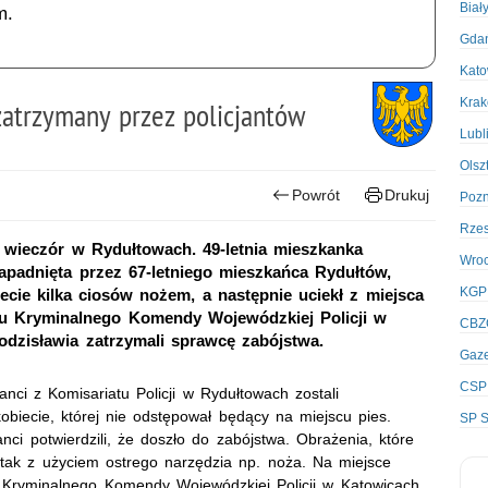
Biał
m.
Gda
Kato
Kra
zatrzymany przez policjantów
Lubl
Olsz
Powrót
Drukuj
Poz
Rze
 wieczór w Rydułtowach. 49-letnia mieszkanka
Wro
padnięta przez 67-letniego mieszkańca Rydułtów,
KGP
iecie kilka ciosów nożem, a następnie uciekł z miejsca
ału Kryminalnego Komendy Wojewódzkiej Policji w
CBZ
dzisławia zatrzymali sprawcę zabójstwa.
Gaze
CSP
nci z Komisariatu Policji w Rydułtowach zostali
kobiecie, której nie odstępował będący na miejscu pies.
SP S
nci potwierdzili, że doszło do zabójstwa. Obrażenia, które
tak z użyciem ostrego narzędzia np. noża. Na miejsce
łu Kryminalnego Komendy Wojewódzkiej Policji w Katowicach,