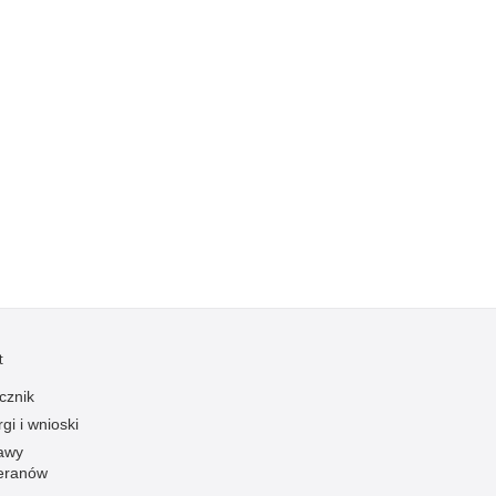
Ruch Drogowy
Samobójstwa
Sport
Stalking
Statystyka
Szkolenia i ćwiczenia
Terroryzm
Unia Europejska
Uprowadzenia
Uroczystości
t
Utonięcia
cznik
Współpraca międzynarodowa
gi i wnioski
Współpraca Policji z innymi podmiotami
awy
Wykroczenia
eranów