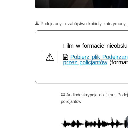
Film
Podejrzany o zabójstwo kobiety zatrzymany p
Film w formacie nieobsł
Pobierz plik Podejrza
przez policjantów
(format
Nagranie audio
Audiodeskrypcja do filmu: Pode
policjantów