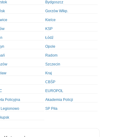
ystok
Bydgoszcz
ńsk
Gorzów Wlkp.
wice
Kielce
ków
KSP
in
Łódź
tyn
Opole
nań
Radom
szów
Szczecin
cław
Kraj
CBŚP
C
EUROPOL
ta Policyjna
Akademia Policji
 Legionowo
SP Piła
łupsk