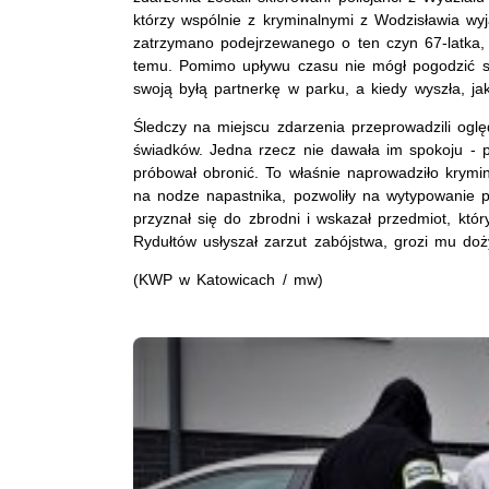
którzy wspólnie z kryminalnymi z Wodzisławia wyja
zatrzymano podejrzewanego o ten czyn 67-latka, kt
temu. Pomimo upływu czasu nie mógł pogodzić si
swoją byłą partnerkę w parku, a kiedy wyszła, ja
Śledczy na miejscu zdarzenia przeprowadzili oględz
świadków. Jedna rzecz nie dawała im spokoju - pi
próbował obronić. To właśnie naprowadziło krymi
na nodze napastnika, pozwoliły na wytypowanie
przyznał się do zbrodni i wskazał przedmiot, któr
Rydułtów usłyszał zarzut zabójstwa, grozi mu doż
(KWP w Katowicach / mw)