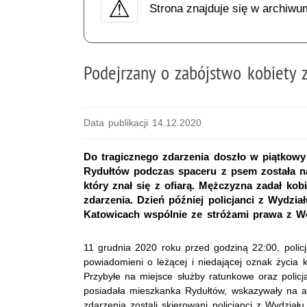
Strona znajduje się w archiwu
Podejrzany o zabójstwo kobiety 
Data publikacji 14.12.2020
Do tragicznego zdarzenia doszło w piątkowy
Rydułtów podczas spaceru z psem została na
który znał się z ofiarą. Mężczyzna zadał kob
zdarzenia. Dzień później policjanci z Wydzi
Katowicach wspólnie ze stróżami prawa z Wo
11 grudnia 2020 roku przed godziną 22:00, policja
powiadomieni o leżącej i niedającej oznak życia 
Przybyłe na miejsce służby ratunkowe oraz policja
posiadała mieszkanka Rydułtów, wskazywały na a
zdarzenia zostali skierowani policjanci z Wydzia