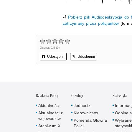
Pobierz plik Audiodeskrypcja do 
zatrzymany przez policjantów
(forma
Ocena: 0/5 (0)
Udostępnij
Udostępnij
Działania Policji
O Policji
Statystyka
Aktualności
Jednostki
Informac
Aktualności z
Kierownictwo
Ogólne st
województw
Komenda Główna
Wybrane
Archiwum X
Policji
statystyki