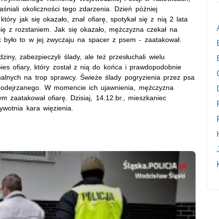
śniali okoliczności tego zdarzenia. Dzień później
óry jak się okazało, znał ofiarę, spotykał się z nią 2 lata
ę z rozstaniem. Jak się okazało, mężczyzna czekał na
k było to w jej zwyczaju na spacer z psem - zaatakował.
iny, zabezpieczyli ślady, ale też przesłuchali wielu
es ofiary, który został z nią do końca i prawdopodobnie
nalnych na trop sprawcy. Świeże ślady pogryzienia przez psa
 podejrzanego. W momencie ich ujawnienia, mężczyzna
ym zaatakował ofiarę. Dzisiaj, 14.12.br., mieszkaniec
ywotnia kara więzienia.