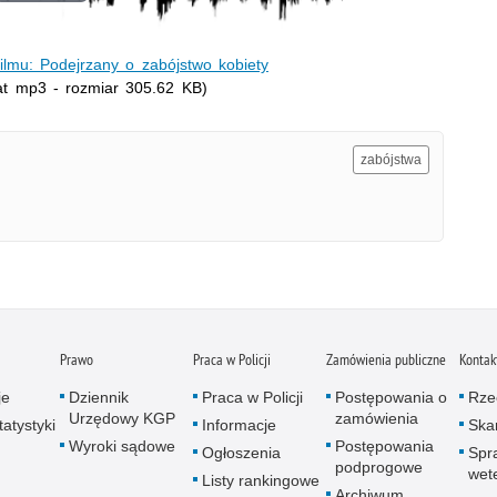
Odtwórz
wideo
filmu: Podejrzany o zabójstwo kobiety
t mp3 - rozmiar 305.62 KB)
zabójstwa
Prawo
Praca w Policji
Zamówienia publiczne
Kontak
je
Dziennik
Praca w Policji
Postępowania o
Rze
Urzędowy KGP
zamówienia
atystyki
Informacje
Skar
Wyroki sądowe
Postępowania
Ogłoszenia
Spr
podprogowe
wet
Listy rankingowe
Archiwum