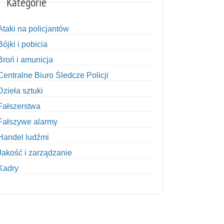
Kategorie
Ataki na policjantów
Bójki i pobicia
Broń i amunicja
Centralne Biuro Śledcze Policji
Dzieła sztuki
Fałszerstwa
Fałszywe alarmy
Handel ludźmi
Jakość i zarządzanie
Kadry
Kobiety w Policji
Korupcja
Kradzież