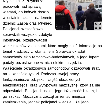
Kryminalni z Przymorza
pracowali nad sprawą
włamań, do których doszło
w ostatnim czasie na terenie
dzielnic Zaspa oraz Młyniec.
Policjanci szczegółowo
sprawdzili wszystkie zdobyte
informacje, przeprowadzili
wiele rozmów z osobami, które mogły mieć informację na
temat kradzieży z włamaniem. Sprawca okradał
samochody ekip remontowo-budowlanych, a jego łupem
padały pozostawione w nich elektronarzędzia.
Właściciele okradzionych samochodów oszacowali straty
na kilkanaście tys. zł. Podczas swojej pracy
funkcjonariusze odzyskali część ukradzionych
elektronarzędzi oraz wytypowali mężczyznę, który za nie
odpowiadał. Policjanci ustalili jego tożsamość i zaczęli
go szukać. Mężczyzna zaczął zmieniać miejsca
zamieszkania, jednak policjanci wiedzieli, że jego